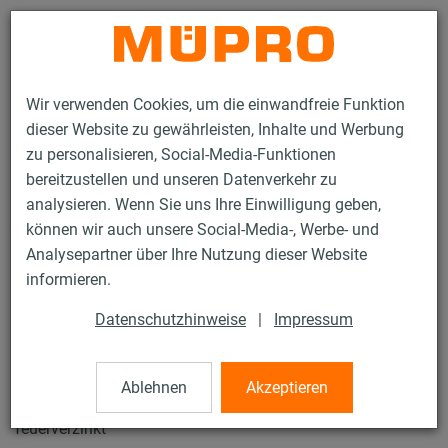
Kontakt
Wir verwenden Cookies, um die einwandfreie Funktion
dieser Website zu gewährleisten, Inhalte und Werbung
zu personalisieren, Social-Media-Funktionen
bereitzustellen und unseren Datenverkehr zu
analysieren. Wenn Sie uns Ihre Einwilligung geben,
Produkte
Befestigungstechnik
Lüftungsbefestigung
können wir auch unsere Social-Media-, Werbe- und
Feuerverzinkte Produkte für die Lüftungsbefestigung
Analysepartner über Ihre Nutzung dieser Website
MPT-Trägerkrallen
informieren.
71 / 74
Datenschutzhinweise
|
Impressum
MPT-Trägerkrallen
Ablehnen
Akzeptieren
feuerverzinkt