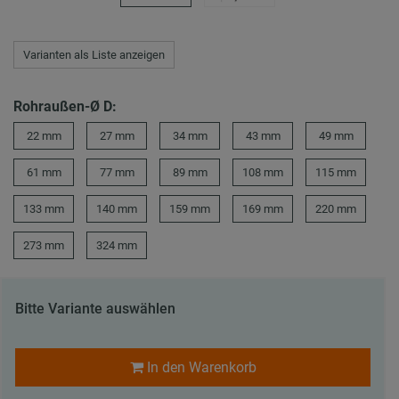
Varianten als Liste anzeigen
Rohraußen-Ø D:
22 mm
27 mm
34 mm
43 mm
49 mm
61 mm
77 mm
89 mm
108 mm
115 mm
133 mm
140 mm
159 mm
169 mm
220 mm
273 mm
324 mm
Bitte Variante auswählen
In den Warenkorb