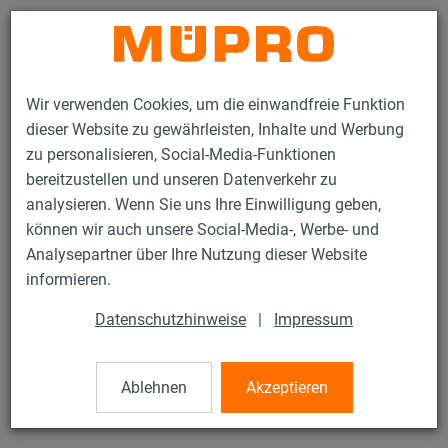
Kontakt
Wir verwenden Cookies, um die einwandfreie Funktion
dieser Website zu gewährleisten, Inhalte und Werbung
zu personalisieren, Social-Media-Funktionen
bereitzustellen und unseren Datenverkehr zu
analysieren. Wenn Sie uns Ihre Einwilligung geben,
Produkte
Befestigungstechnik
Rohrschellen
Rundstahlbügel
können wir auch unsere Social-Media-, Werbe- und
Analysepartner über Ihre Nutzung dieser Website
31 / 43
informieren.
Datenschutzhinweise
|
Impressum
Rundstahlbügel
Ablehnen
Akzeptieren
ähnlich DIN 3570, Form A, verzinkt