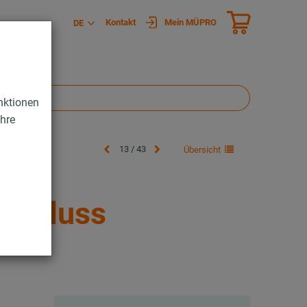
Kontakt
Mein MÜPRO
DE
nktionen
Ihre
13 / 43
Übersicht
nschluss