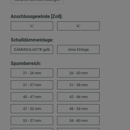
Anschlussgewinde [Zoll]:
½"
¾"
Schalldämmeinlage:
DÄMMGULAST® gelb
ohne Einlage
Spannbereich:
21 - 26 mm
26 - 30 mm
31 - 37 mm
31 - 38 mm
40 - 47 mm
42 - 46 mm
47 - 52 mm
48 - 54 mm
53 - 57 mm
54 - 60 mm