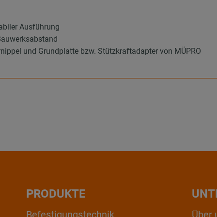
tabiler Ausführung
 Bauwerksabstand
rnippel und Grundplatte bzw. Stützkraftadapter von MÜPRO
PRODUKTE
UNT
Befestigungstechnik
Über 