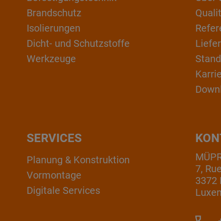
Brandschutz
Qual
Isolierungen
Refer
Dicht- und Schutzstoffe
Liefe
Werkzeuge
Stand
Karri
Down
SERVICES
KON
MÜPRO
Planung & Konstruktion
7, Ru
Vormontage
3372 
Digitale Services
Luxe
+