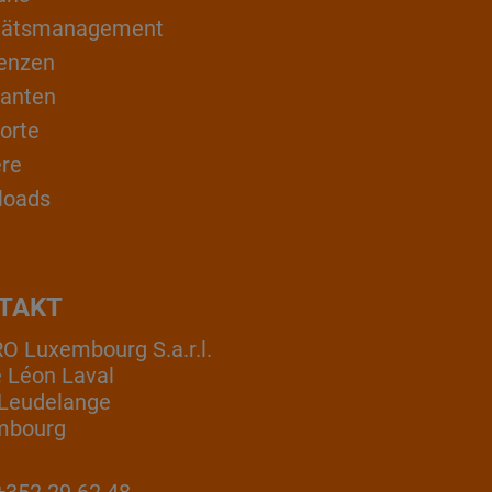
itätsmanagement
enzen
ranten
orte
ere
loads
TAKT
 Luxembourg S.a.r.l.
e Léon Laval
Leudelange
mbourg
352 29 62 48