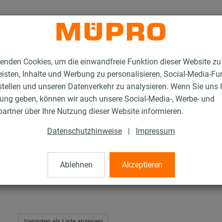
enden Cookies, um die einwandfreie Funktion dieser Website zu
isten, Inhalte und Werbung zu personalisieren, Social-Media-Fu
stellen und unseren Datenverkehr zu analysieren. Wenn Sie uns 
gung geben, können wir auch unsere Social-Media-, Werbe- und
rschellen mit Rohrgewindeanschluss
artner über Ihre Nutzung dieser Website informieren.
Datenschutzhinweise
|
Impressum
len mit Rohrgewindea
Ablehnen
Akzeptieren
Varianten als Liste anzeigen