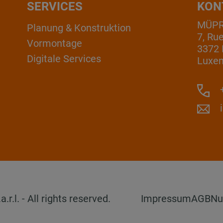
SERVICES
KON
MÜPRO
Planung & Konstruktion
7, Ru
Vormontage
3372 
Digitale Services
Luxe
+
l. - All rights reserved.
Impressum
AGB
Nu