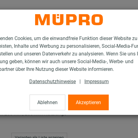
enden Cookies, um die einwandfreie Funktion dieser Website zu
isten, Inhalte und Werbung zu personalisieren, Social-Media-Fu
stellen und unseren Datenverkehr zu analysieren. Wenn Sie uns 
gung geben, können wir auch unsere Social-Media-, Werbe- und
rer SDS-plus
artner über Ihre Nutzung dieser Website informieren.
Datenschutzhinweise
|
Impressum
S-plus
Ablehnen
Akzeptieren
20 x 250 mm, 200 mm Nutzlänge
Varianten als Liste anzeigen