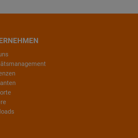
ERNEHMEN
uns
itätsmanagement
enzen
ranten
orte
ere
loads