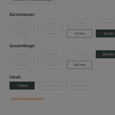
Durchmesser:
6 mm
8 mm
10 mm
12 mm
15 mm
16 mm
18 mm
20 mm
Gesamtlänge:
110 mm
160 mm
210 mm
250 mm
260 mm
310 mm
450 mm
Inhalt:
1 Stück
5 Stück/Box
10 Stück/Box
Auswahl zurücksetzen