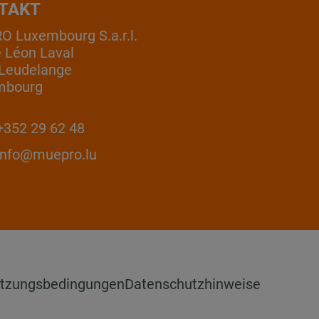
TAKT
 Luxembourg S.a.r.l.
e Léon Laval
Leudelange
mbourg
352 29 62 48
info@muepro.lu
tzungsbedingungen
Datenschutzhinweise