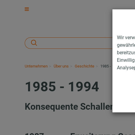
Wir verw
gewährle
bereitzu
Einwilli
Unternehmen
Über uns
Geschichte
1985 - 1994
Analysep
1985 - 1994
Konsequente Schallentkop