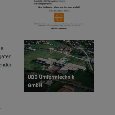
te
gaten.
ender
UBB Umformtechnik
GmbH
t