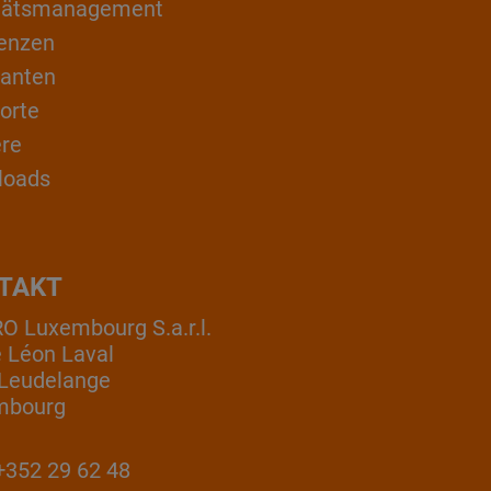
itätsmanagement
enzen
ranten
orte
ere
loads
TAKT
 Luxembourg S.a.r.l.
e Léon Laval
Leudelange
mbourg
352 29 62 48