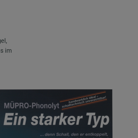
el,
ts im