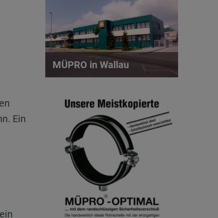
h
MÜPRO in Wallau
ten
n. Ein
ein