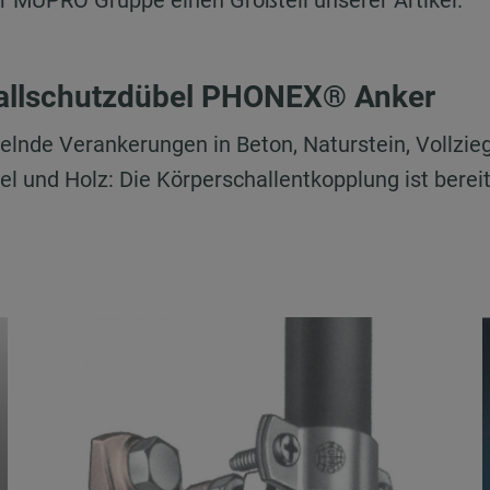
der MÜPRO Gruppe einen Großteil unserer Artikel.
allschutzdübel PHONEX® Anker
elnde Verankerungen in Beton, Naturstein, Vollzieg
el und Holz: Die Körperschallentkopplung ist berei