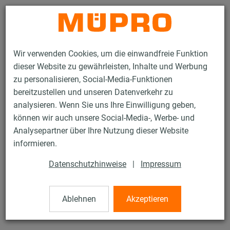
Kontakt
Wir verwenden Cookies, um die einwandfreie Funktion
dieser Website zu gewährleisten, Inhalte und Werbung
zu personalisieren, Social-Media-Funktionen
bereitzustellen und unseren Datenverkehr zu
analysieren. Wenn Sie uns Ihre Einwilligung geben,
Produkte
Befestigungstechnik
Dübel
Nageldübel
können wir auch unsere Social-Media-, Werbe- und
Analysepartner über Ihre Nutzung dieser Website
24 / 45
informieren.
Datenschutzhinweise
|
Impressum
Nageldübel
Ablehnen
Akzeptieren
Nageldübel-N, 6 x 50 mm, mit Pozidriv2 Nagelschraube, in
Senkkopfausführung, vormontiert