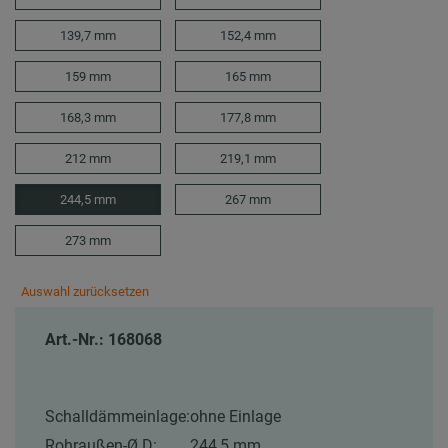
139,7 mm
152,4 mm
159 mm
165 mm
168,3 mm
177,8 mm
212 mm
219,1 mm
244,5 mm
267 mm
273 mm
Auswahl zurücksetzen
Art.-Nr.: 168068
Schalldämmeinlage:
ohne Einlage
Rohraußen-Ø D:
244,5 mm