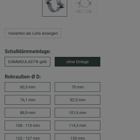
Varianten als Liste anzeigen
Schalldämmeinlage:
DÄMMGULAST® gelb
ohne Einlage
Rohraußen-Ø D:
60,3 mm
70 mm
76,1 mm
82,5 mm
88,9 mm
101,6 mm
108 - 110 mm
114,3 mm
125 - 127 mm
133 mm