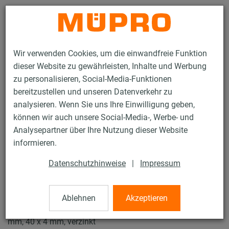
Kontakt
Wir verwenden Cookies, um die einwandfreie Funktion
dieser Website zu gewährleisten, Inhalte und Werbung
zu personalisieren, Social-Media-Funktionen
bereitzustellen und unseren Datenverkehr zu
analysieren. Wenn Sie uns Ihre Einwilligung geben,
Produkte
Befestigungstechnik
Fest- und Lospunkte
können wir auch unsere Social-Media-, Werbe- und
STATO® Schellen
Analysepartner über Ihre Nutzung dieser Website
8 / 23
informieren.
Datenschutzhinweise
|
Impressum
STATO® Schellen
Ablehnen
Akzeptieren
STATO® Schelle ohne Einlage, (Festpunktschelle), 244,5
mm, 40 x 4 mm, verzinkt