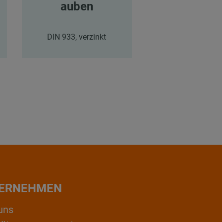
auben
auben
DIN 933, verzinkt
DIN 933, Edels
ERNEHMEN
uns