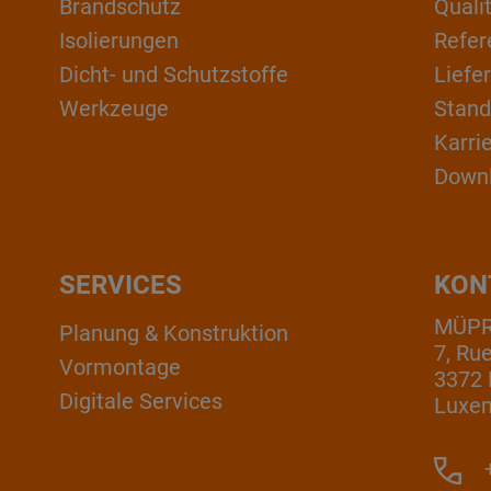
Brandschutz
Qual
Isolierungen
Refer
Dicht- und Schutzstoffe
Liefe
Werkzeuge
Stand
Karri
Down
SERVICES
KON
MÜPRO
Planung & Konstruktion
7, Ru
Vormontage
3372 
Digitale Services
Luxe
+