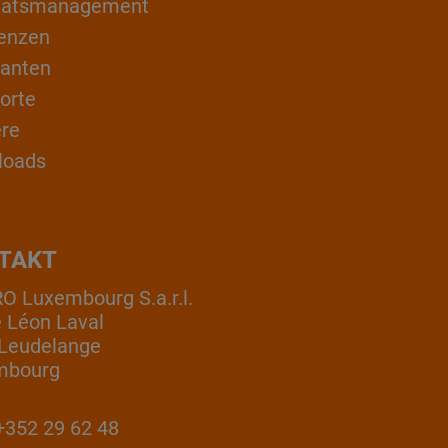
itätsmanagement
enzen
ranten
orte
ere
loads
TAKT
 Luxembourg S.a.r.l.
e Léon Laval
Leudelange
mbourg
352 29 62 48