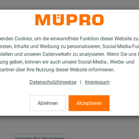
enden Cookies, um die einwandfreie Funktion dieser Website zu
isten, Inhalte und Werbung zu personalisieren, Social-Media-Fu
stellen und unseren Datenverkehr zu analysieren. Wenn Sie uns 
gung geben, können wir auch unsere Social-Media-, Werbe- und
Feuerverzinkte Produkte für Rohrschlitten und Zubehör
Rohrschellen DIN 35
artner über Ihre Nutzung dieser Website informieren.
Datenschutzhinweise
|
Impressum
 3567
Ablehnen
Akzeptieren
Varianten als Liste anzeigen