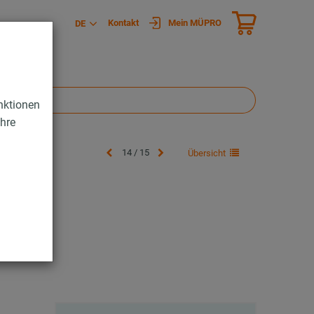
Kontakt
Mein MÜPRO
DE
nktionen
Ihre
14 / 15
Übersicht
67