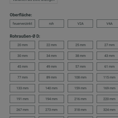
Oberfläche:
feuerverzinkt
roh
V2A
V4A
Rohraußen-Ø D:
20 mm
22 mm
25 mm
27 mm
30 mm
34 mm
38 mm
43 mm
45 mm
49 mm
57 mm
61 mm
77 mm
89 mm
108 mm
115 mm
133 mm
140 mm
159 mm
169 mm
191 mm
194 mm
216 mm
220 mm
267 mm
273 mm
318 mm
324 mm