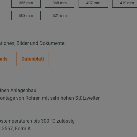
356 mm
368 mm
407 mm
419 mm
508 mm
521 mm
ationen, Bilder und Dokumente.
ails
Datenblatt
einen Anlagenbau
Montage von Rohren mit sehr hohen Stützweiten
stemperaturen bis 300 °C zulässig
N 3567, Form A