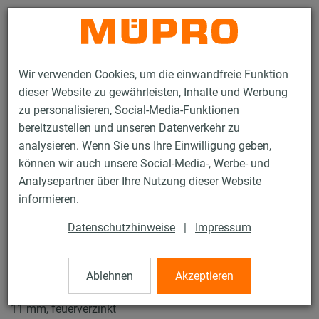
Kontakt
Wir verwenden Cookies, um die einwandfreie Funktion
dieser Website zu gewährleisten, Inhalte und Werbung
zu personalisieren, Social-Media-Funktionen
bereitzustellen und unseren Datenverkehr zu
analysieren. Wenn Sie uns Ihre Einwilligung geben,
Produkte
Befestigungstechnik
Feuerverzinkte Produkte
können wir auch unsere Social-Media-, Werbe- und
Feuerverzinkte Rohrschellen
Bügelschellen
Analysepartner über Ihre Nutzung dieser Website
2 / 3
informieren.
Datenschutzhinweise
|
Impressum
Bügelschellen
Ablehnen
Akzeptieren
Bügelschelle ohne Einlage, 76,1 mm, 30 x 2,5 mm, Lochung
11 mm, feuerverzinkt