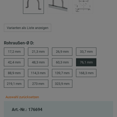
Varianten als Liste anzeigen
Rohraußen-Ø D:
17,2 mm
21,3 mm
26,9 mm
33,7 mm
42,4 mm
48,3 mm
60,3 mm
76,1 mm
88,9 mm
114,3 mm
139,7 mm
168,3 mm
219,1 mm
273 mm
323,9 mm
Auswahl zurücksetzen
Art.-Nr.: 176694