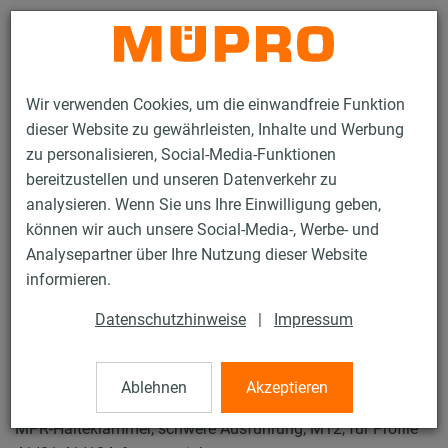
Kontakt
Wir verwenden Cookies, um die einwandfreie Funktion
dieser Website zu gewährleisten, Inhalte und Werbung
zu personalisieren, Social-Media-Funktionen
bereitzustellen und unseren Datenverkehr zu
analysieren. Wenn Sie uns Ihre Einwilligung geben,
Produkte
Befestigungstechnik
Lüftungsbefestigung
können wir auch unsere Social-Media-, Werbe- und
Feuerverzinkte Produkte für die Lüftungsbefestigung
Analysepartner über Ihre Nutzung dieser Website
MPR-Halteklammern
informieren.
42 / 74
Datenschutzhinweise
|
Impressum
MPR-Halteklammern
Ablehnen
Akzeptieren
MPR-Halteklammer, schwere Ausführung, M12, für Profile