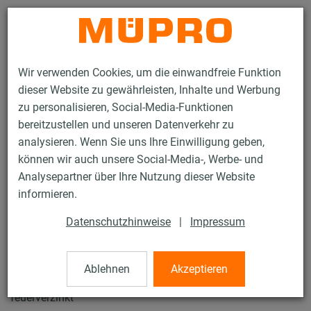
Kontakt
Wir verwenden Cookies, um die einwandfreie Funktion
dieser Website zu gewährleisten, Inhalte und Werbung
zu personalisieren, Social-Media-Funktionen
bereitzustellen und unseren Datenverkehr zu
analysieren. Wenn Sie uns Ihre Einwilligung geben,
Produkte
Befestigungstechnik
Lüftungsbefestigung
können wir auch unsere Social-Media-, Werbe- und
Feuerverzinkte Produkte für die Lüftungsbefestigung
Analysepartner über Ihre Nutzung dieser Website
MPT-Konsolen Q100
informieren.
58 / 74
Datenschutzhinweise
|
Impressum
MPT-Konsolen Q100
Ablehnen
Akzeptieren
feuerverzinkt