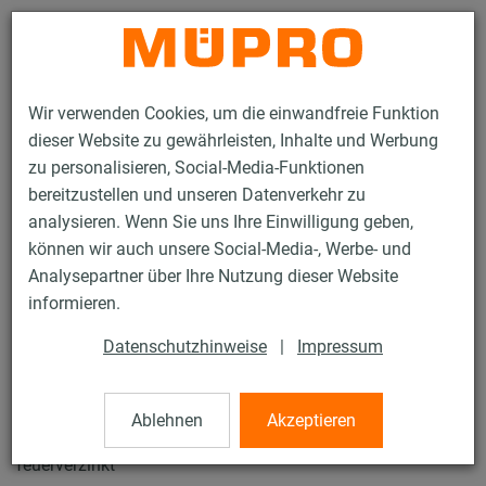
Kontakt
Wir verwenden Cookies, um die einwandfreie Funktion
dieser Website zu gewährleisten, Inhalte und Werbung
zu personalisieren, Social-Media-Funktionen
bereitzustellen und unseren Datenverkehr zu
analysieren. Wenn Sie uns Ihre Einwilligung geben,
Produkte
Befestigungstechnik
Lüftungsbefestigung
können wir auch unsere Social-Media-, Werbe- und
Feuerverzinkte Produkte für die Lüftungsbefestigung
Analysepartner über Ihre Nutzung dieser Website
MPT-Konsolen Q50
informieren.
57 / 74
Datenschutzhinweise
|
Impressum
MPT-Konsolen Q50
Ablehnen
Akzeptieren
feuerverzinkt