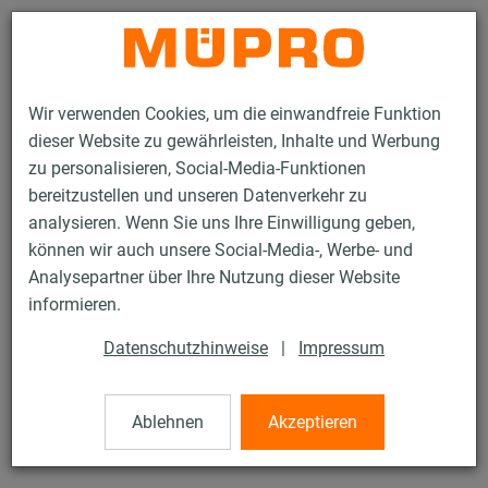
Kontakt
Wir verwenden Cookies, um die einwandfreie Funktion
dieser Website zu gewährleisten, Inhalte und Werbung
zu personalisieren, Social-Media-Funktionen
bereitzustellen und unseren Datenverkehr zu
analysieren. Wenn Sie uns Ihre Einwilligung geben,
Produkte
Befestigungstechnik
Rohrschellen
STATO® Schellen
können wir auch unsere Social-Media-, Werbe- und
Analysepartner über Ihre Nutzung dieser Website
19 / 43
informieren.
Datenschutzhinweise
|
Impressum
STATO® Schellen
Ablehnen
Akzeptieren
STATO® Schelle ohne Einlage, (Festpunktschelle), 70,0
mm, 40 x 4 mm, verzinkt