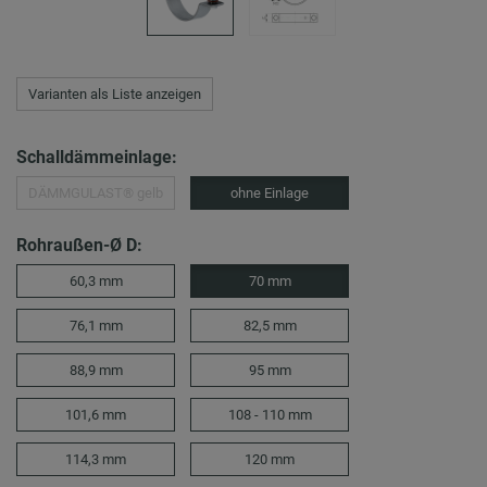
Varianten als Liste anzeigen
Schalldämmeinlage:
DÄMMGULAST® gelb
ohne Einlage
Rohraußen-Ø D:
60,3 mm
70 mm
76,1 mm
82,5 mm
88,9 mm
95 mm
101,6 mm
108 - 110 mm
114,3 mm
120 mm