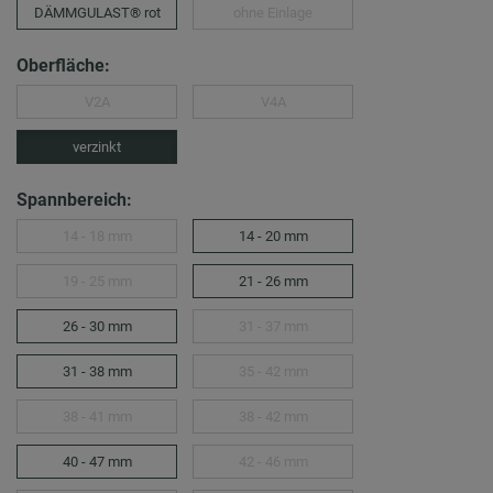
DÄMMGULAST® rot
ohne Einlage
Oberfläche:
V2A
V4A
verzinkt
Spannbereich:
14 - 18 mm
14 - 20 mm
19 - 25 mm
21 - 26 mm
26 - 30 mm
31 - 37 mm
31 - 38 mm
35 - 42 mm
38 - 41 mm
38 - 42 mm
40 - 47 mm
42 - 46 mm