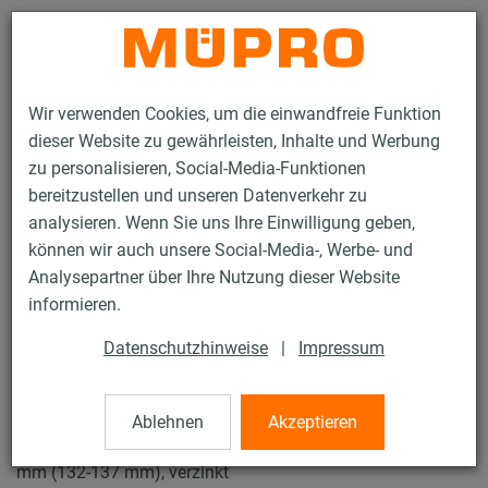
Kontakt
Wir verwenden Cookies, um die einwandfreie Funktion
dieser Website zu gewährleisten, Inhalte und Werbung
zu personalisieren, Social-Media-Funktionen
bereitzustellen und unseren Datenverkehr zu
analysieren. Wenn Sie uns Ihre Einwilligung geben,
Produkte
Befestigungstechnik
Rohrschellen
können wir auch unsere Social-Media-, Werbe- und
Schraubrohrschellen
Analysepartner über Ihre Nutzung dieser Website
12 / 43
informieren.
Datenschutzhinweise
|
Impressum
Schraubrohrschellen
Ablehnen
Akzeptieren
Schraubrohrschelle DÄMMGULAST® gelb, M10/M12, 133
mm (132-137 mm), verzinkt