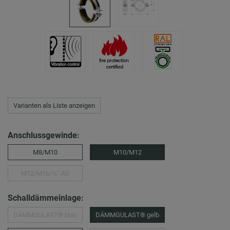
Varianten als Liste anzeigen
Anschlussgewinde:
M8/M10
M10/M12
M12/M16/½″ AG
Schalldämmeinlage:
DÄMMGULAST® blau
DÄMMGULAST® gelb