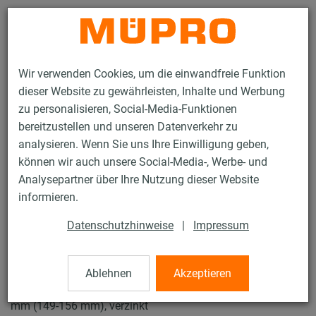
Kontakt
Wir verwenden Cookies, um die einwandfreie Funktion
dieser Website zu gewährleisten, Inhalte und Werbung
zu personalisieren, Social-Media-Funktionen
bereitzustellen und unseren Datenverkehr zu
analysieren. Wenn Sie uns Ihre Einwilligung geben,
Produkte
Befestigungstechnik
Rohrschellen
können wir auch unsere Social-Media-, Werbe- und
Schraubrohrschellen
Analysepartner über Ihre Nutzung dieser Website
12 / 43
informieren.
Datenschutzhinweise
|
Impressum
Schraubrohrschellen
Ablehnen
Akzeptieren
Schraubrohrschelle DÄMMGULAST® gelb, M10/M12, 150
mm (149-156 mm), verzinkt