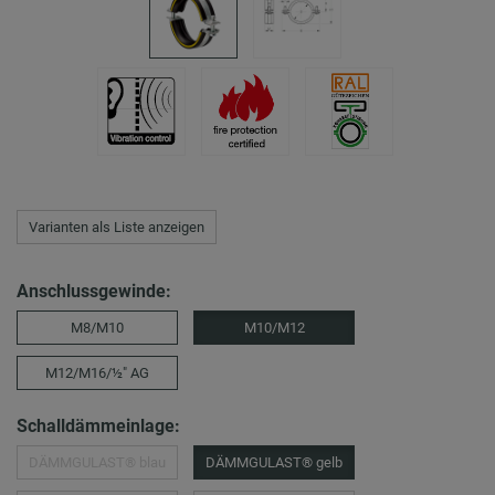
Varianten als Liste anzeigen
Anschlussgewinde:
M8/M10
M10/M12
M12/M16/½″ AG
Schalldämmeinlage:
DÄMMGULAST® blau
DÄMMGULAST® gelb