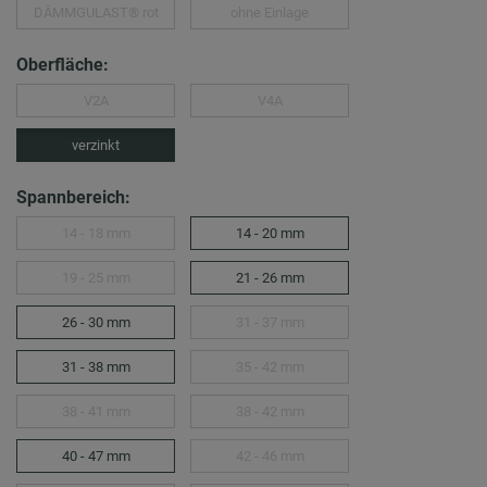
DÄMMGULAST® rot
ohne Einlage
Oberfläche:
V2A
V4A
verzinkt
Spannbereich:
14 - 18 mm
14 - 20 mm
19 - 25 mm
21 - 26 mm
26 - 30 mm
31 - 37 mm
31 - 38 mm
35 - 42 mm
38 - 41 mm
38 - 42 mm
40 - 47 mm
42 - 46 mm