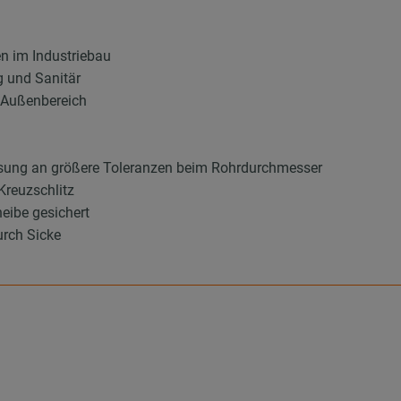
en im Industriebau
g und Sanitär
d Außenbereich
sung an größere Toleranzen beim Rohrdurchmesser
Kreuzschlitz
eibe gesichert
urch Sicke