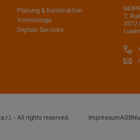
MÜPRO
Planung & Konstruktion
7, Ru
Vormontage
3372 
Digitale Services
Luxe
+
l. - All rights reserved.
Impressum
AGB
Nu