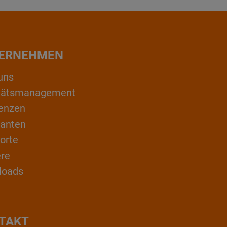
ERNEHMEN
uns
itätsmanagement
enzen
ranten
orte
ere
loads
TAKT