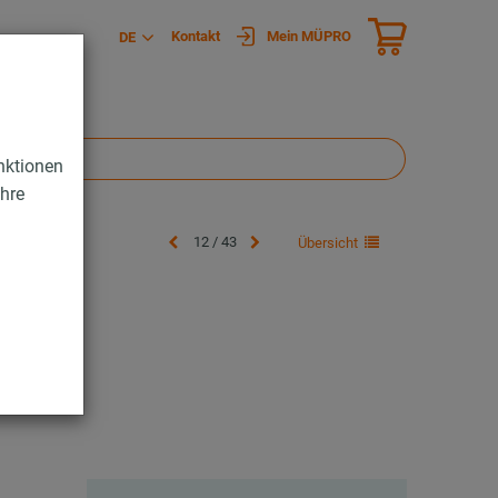
Kontakt
Mein MÜPRO
DE
nktionen
Ihre
12 / 43
Übersicht