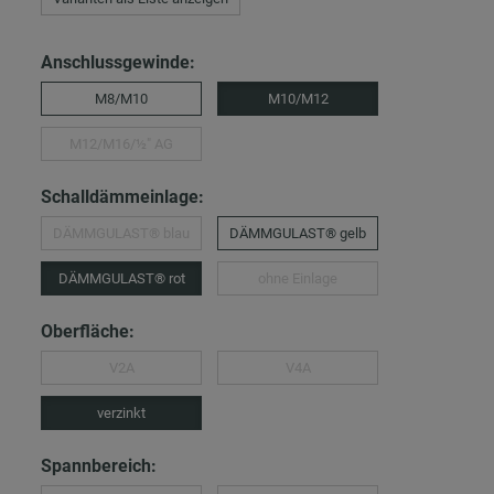
Anschlussgewinde:
M8/M10
M10/M12
M12/M16/½″ AG
Schalldämmeinlage:
DÄMMGULAST® blau
DÄMMGULAST® gelb
DÄMMGULAST® rot
ohne Einlage
Oberfläche:
V2A
V4A
verzinkt
Spannbereich: