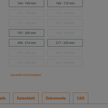
164 - 169 mm
169 - 172 mm
170 - 175 mm
175 - 180 mm
177 - 183 mm
187 - 194 mm
197 - 203 mm
206 - 214 mm
208 - 214 mm
217 - 225 mm
218 - 226 mm
225 - 232 mm
227 - 235 mm
235 - 244 mm
Auswahl zurücksetzen
ails
Datenblatt
Dokumente
CAD