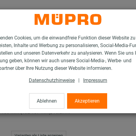
enden Cookies, um die einwandfreie Funktion dieser Website zu
isten, Inhalte und Werbung zu personalisieren, Social-Media-Fu
stellen und unseren Datenverkehr zu analysieren. Wenn Sie uns 
gung geben, können wir auch unsere Social-Media-, Werbe- und
rschellen
artner über Ihre Nutzung dieser Website informieren.
Datenschutzhinweise
|
Impressum
len
Ablehnen
Akzeptieren
133 mm (132-137 mm), verzinkt
Varianten als Liste anzeigen