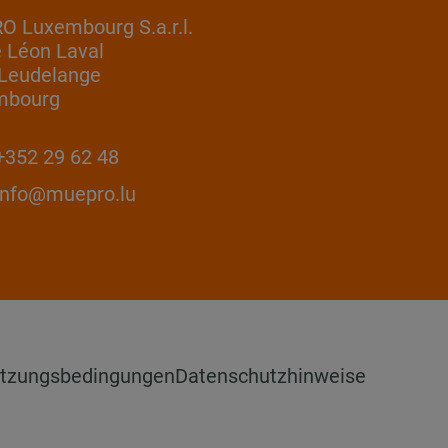
 Luxembourg S.a.r.l.
e Léon Laval
Leudelange
mbourg
352 29 62 48
info@muepro.lu
tzungsbedingungen
Datenschutzhinweise