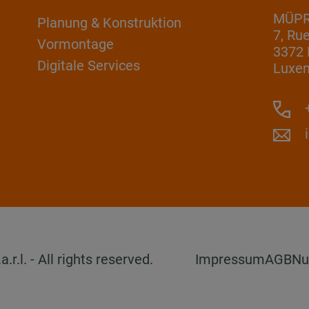
MÜPRO
Planung & Konstruktion
7, Ru
Vormontage
3372 
Digitale Services
Luxe
+
l. - All rights reserved.
Impressum
AGB
Nu