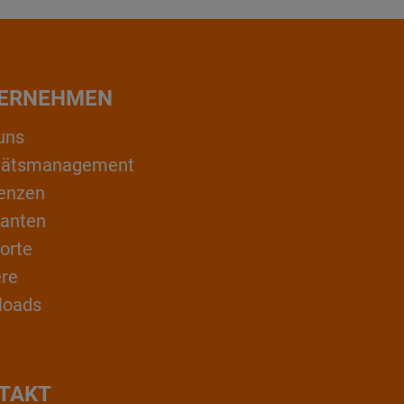
ERNEHMEN
uns
itätsmanagement
enzen
ranten
orte
ere
loads
TAKT