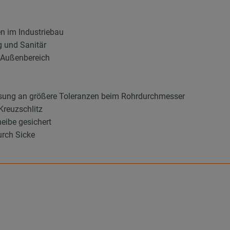
en im Industriebau
g und Sanitär
d Außenbereich
sung an größere Toleranzen beim Rohrdurchmesser
Kreuzschlitz
eibe gesichert
urch Sicke