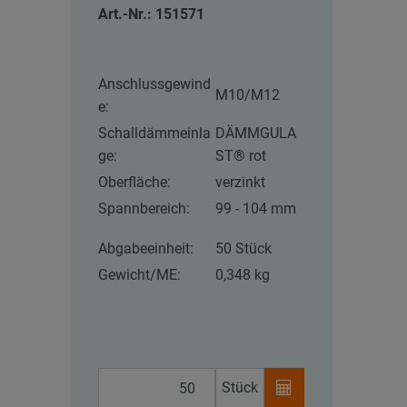
Art.-Nr.: 151571
Anschlussgewind
M10/M12
e:
Schalldämmeinla
DÄMMGULA
ge:
ST® rot
Oberfläche:
verzinkt
Spannbereich:
99 - 104 mm
Abgabeeinheit:
50 Stück
Gewicht/ME:
0,348 kg
Stück