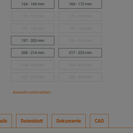
164 - 169 mm
169 - 172 mm
170 - 175 mm
175 - 180 mm
177 - 183 mm
187 - 194 mm
197 - 203 mm
206 - 214 mm
208 - 214 mm
217 - 225 mm
218 - 226 mm
225 - 232 mm
227 - 235 mm
235 - 244 mm
Auswahl zurücksetzen
ails
Datenblatt
Dokumente
CAD