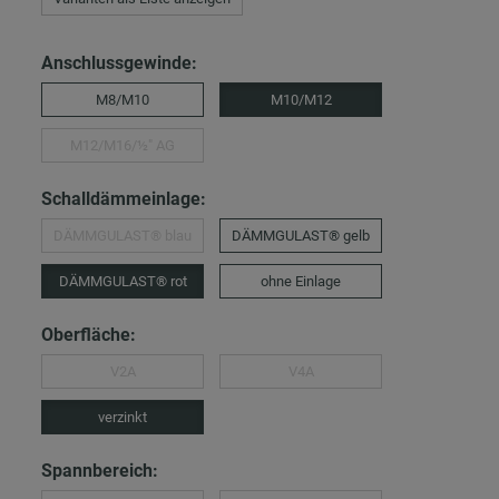
Anschlussgewinde:
M8/M10
M10/M12
M12/M16/½″ AG
Schalldämmeinlage:
DÄMMGULAST® blau
DÄMMGULAST® gelb
DÄMMGULAST® rot
ohne Einlage
Oberfläche:
V2A
V4A
verzinkt
Spannbereich: