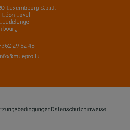
 Luxembourg S.a.r.l.
e Léon Laval
Leudelange
mbourg
352 29 62 48
info@muepro.lu
tzungsbedingungen
Datenschutzhinweise