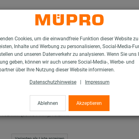
enden Cookies, um die einwandfreie Funktion dieser Website zu
isten, Inhalte und Werbung zu personalisieren, Social-Media-Fu
stellen und unseren Datenverkehr zu analysieren. Wenn Sie uns 
gung geben, können wir auch unsere Social-Media-, Werbe- und
rschellen
artner über Ihre Nutzung dieser Website informieren.
Datenschutzhinweise
|
Impressum
len
Ablehnen
Akzeptieren
102 mm (99-104 mm), verzinkt
Varianten als Liste anzeigen