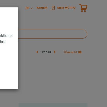
Kontakt
Mein MÜPRO
DE
nktionen
Ihre
12 / 43
Übersicht