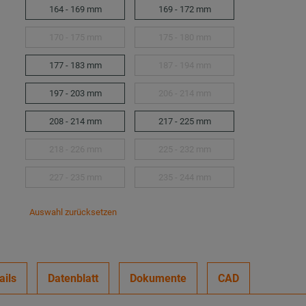
164 - 169 mm
169 - 172 mm
170 - 175 mm
175 - 180 mm
177 - 183 mm
187 - 194 mm
197 - 203 mm
206 - 214 mm
208 - 214 mm
217 - 225 mm
218 - 226 mm
225 - 232 mm
227 - 235 mm
235 - 244 mm
Auswahl zurücksetzen
ails
Datenblatt
Dokumente
CAD