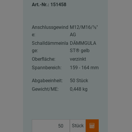
Art.-Nr.: 151458
Anschlussgewind
M12/M16/½″
e:
AG
Schalldämmeinla
DÄMMGULA
ge:
ST® gelb
Oberfläche:
verzinkt
Spannbereich:
159 - 164 mm
Abgabeeinheit:
50 Stück
Gewicht/ME:
0,448 kg
Stück