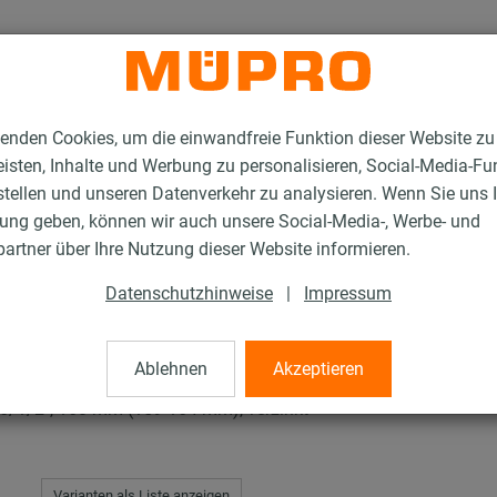
enden Cookies, um die einwandfreie Funktion dieser Website zu
isten, Inhalte und Werbung zu personalisieren, Social-Media-Fu
stellen und unseren Datenverkehr zu analysieren. Wenn Sie uns 
gung geben, können wir auch unsere Social-Media-, Werbe- und
rschellen
artner über Ihre Nutzung dieser Website informieren.
Datenschutzhinweise
|
Impressum
len
Ablehnen
Akzeptieren
1/2", 160 mm (159-164 mm), verzinkt
Varianten als Liste anzeigen