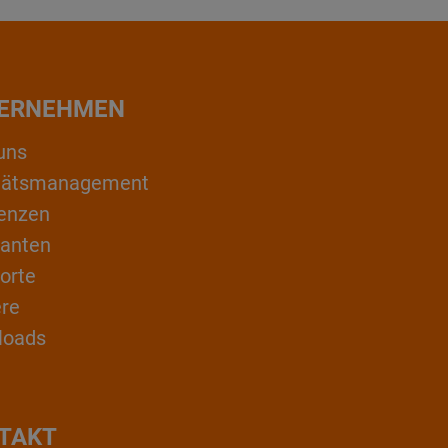
ERNEHMEN
uns
itätsmanagement
enzen
ranten
orte
ere
loads
TAKT