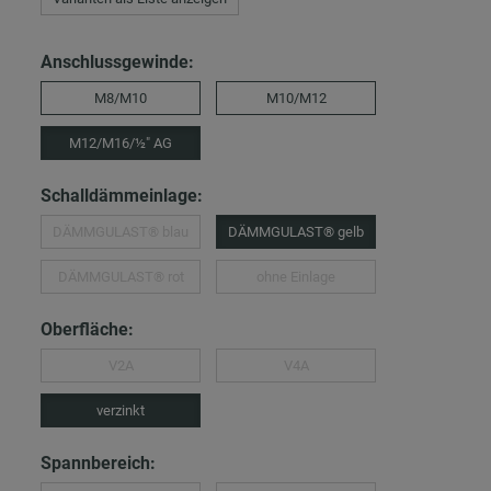
Anschlussgewinde:
M8/M10
M10/M12
M12/M16/½″ AG
Schalldämmeinlage:
DÄMMGULAST® blau
DÄMMGULAST® gelb
DÄMMGULAST® rot
ohne Einlage
Oberfläche:
V2A
V4A
verzinkt
Spannbereich: