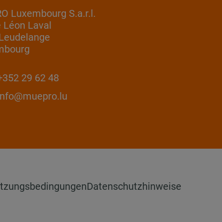
 Luxembourg S.a.r.l.
e Léon Laval
Leudelange
mbourg
352 29 62 48
info@muepro.lu
tzungsbedingungen
Datenschutzhinweise