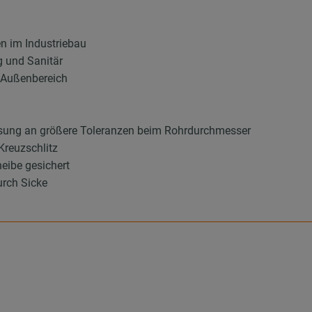
en im Industriebau
g und Sanitär
d Außenbereich
sung an größere Toleranzen beim Rohrdurchmesser
Kreuzschlitz
eibe gesichert
urch Sicke