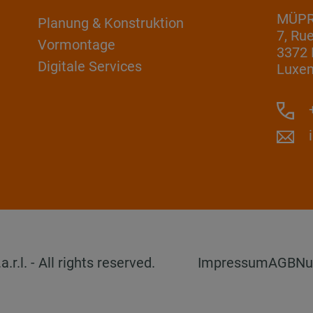
MÜPRO
Planung & Konstruktion
7, Ru
Vormontage
3372 
Digitale Services
Luxe
+
l. - All rights reserved.
Impressum
AGB
Nu