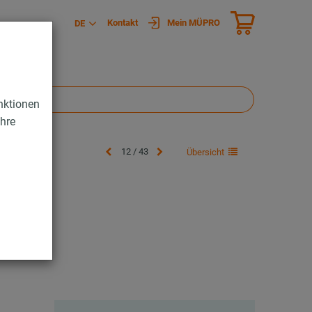
Kontakt
Mein MÜPRO
DE
nktionen
Ihre
12 / 43
Übersicht