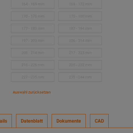
164 - 169 mm
169 - 172 mm
170 - 175 mm
175 - 180 mm
177 - 183 mm
187 - 194 mm
197 - 203 mm
206 - 214 mm
208 - 214 mm
217 - 225 mm
218 - 226 mm
225 - 232 mm
227 - 235 mm
235 - 244 mm
Auswahl zurücksetzen
ails
Datenblatt
Dokumente
CAD