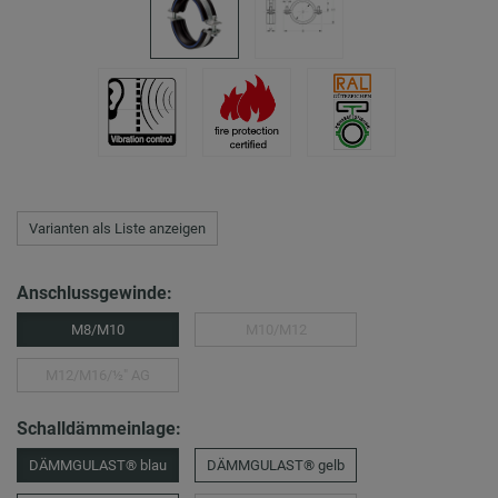
Varianten als Liste anzeigen
Anschlussgewinde:
M8/M10
M10/M12
M12/M16/½″ AG
Schalldämmeinlage:
DÄMMGULAST® blau
DÄMMGULAST® gelb