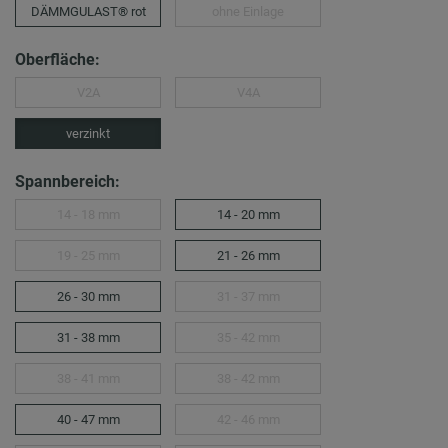
DÄMMGULAST® rot
ohne Einlage
Oberfläche:
V2A
V4A
verzinkt
Spannbereich:
14 - 18 mm
14 - 20 mm
19 - 25 mm
21 - 26 mm
26 - 30 mm
31 - 37 mm
31 - 38 mm
35 - 42 mm
38 - 41 mm
38 - 42 mm
40 - 47 mm
42 - 46 mm