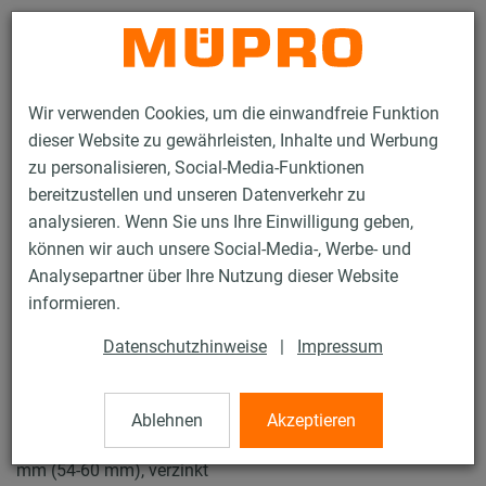
Kontakt
Wir verwenden Cookies, um die einwandfreie Funktion
dieser Website zu gewährleisten, Inhalte und Werbung
zu personalisieren, Social-Media-Funktionen
bereitzustellen und unseren Datenverkehr zu
analysieren. Wenn Sie uns Ihre Einwilligung geben,
Produkte
Befestigungstechnik
Rohrschellen
können wir auch unsere Social-Media-, Werbe- und
Schraubrohrschellen
Analysepartner über Ihre Nutzung dieser Website
12 / 43
informieren.
Datenschutzhinweise
|
Impressum
Schraubrohrschellen
Ablehnen
Akzeptieren
Schraubrohrschelle DÄMMGULAST® blau, M8/M10, 57
mm (54-60 mm), verzinkt