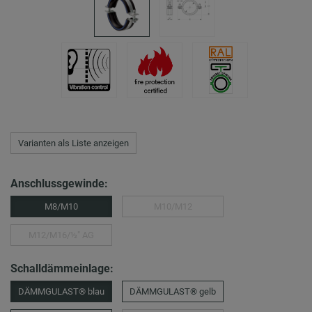
Varianten als Liste anzeigen
Anschlussgewinde:
M8/M10
M10/M12
M12/M16/½″ AG
Schalldämmeinlage:
DÄMMGULAST® blau
DÄMMGULAST® gelb