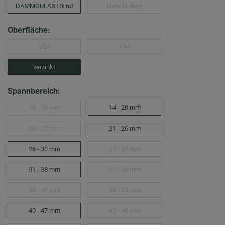
DÄMMGULAST® rot
ohne Einlage
Oberfläche:
V2A
V4A
verzinkt
Spannbereich:
14 - 18 mm
14 - 20 mm
19 - 25 mm
21 - 26 mm
26 - 30 mm
31 - 37 mm
31 - 38 mm
35 - 42 mm
38 - 41 mm
38 - 42 mm
40 - 47 mm
42 - 46 mm