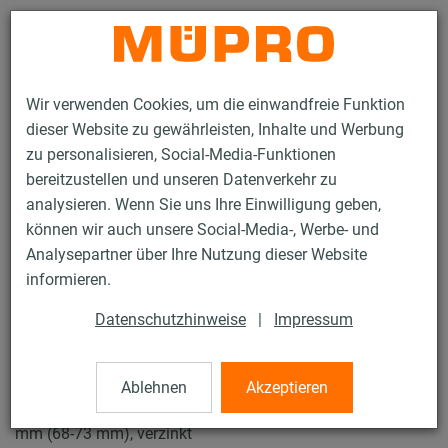
Kontakt
Wir verwenden Cookies, um die einwandfreie Funktion
dieser Website zu gewährleisten, Inhalte und Werbung
zu personalisieren, Social-Media-Funktionen
bereitzustellen und unseren Datenverkehr zu
analysieren. Wenn Sie uns Ihre Einwilligung geben,
Produkte
Befestigungstechnik
Rohrschellen
können wir auch unsere Social-Media-, Werbe- und
Schraubrohrschellen
Analysepartner über Ihre Nutzung dieser Website
12 / 43
informieren.
Datenschutzhinweise
|
Impressum
Schraubrohrschellen
Ablehnen
Akzeptieren
Schraubrohrschelle DÄMMGULAST® blau, M8/M10, 70
mm (68-73 mm), verzinkt