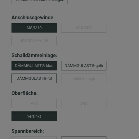
Anschlussgewinde:
M8/M10
M10/M12
M12/M16/½″ AG
Schalldämmeinlage:
DÄMMGULAST® blau
DÄMMGULAST® gelb
DÄMMGULAST® rot
ohne Einlage
Oberfläche:
V2A
V4A
verzinkt
Spannbereich: