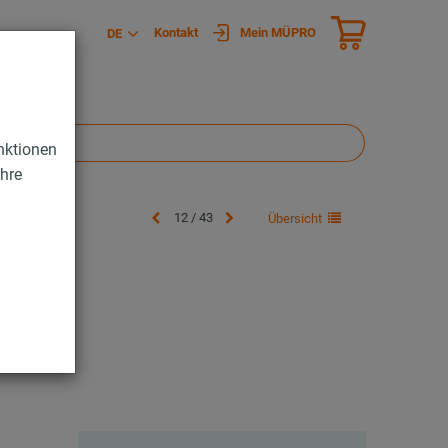
Kontakt
Mein MÜPRO
DE
nktionen
Ihre
12 / 43
Übersicht