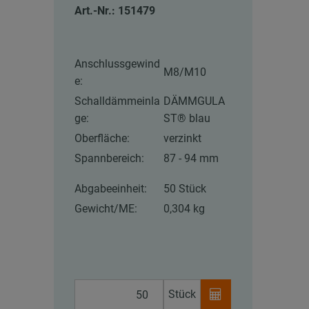
Art.-Nr.: 151479
Anschlussgewind
M8/M10
e:
Schalldämmeinla
DÄMMGULA
ge:
ST® blau
Oberfläche:
verzinkt
Spannbereich:
87 - 94 mm
Abgabeeinheit:
50 Stück
Gewicht/ME:
0,304 kg
Stück