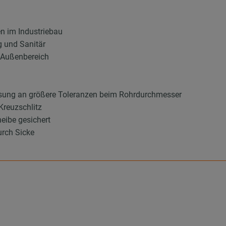
en im Industriebau
g und Sanitär
d Außenbereich
sung an größere Toleranzen beim Rohrdurchmesser
Kreuzschlitz
eibe gesichert
urch Sicke