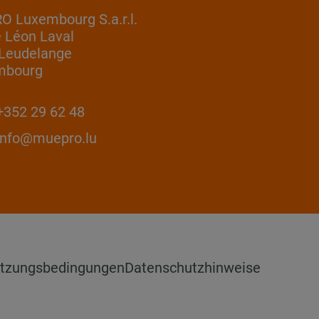
 Luxembourg S.a.r.l.
e Léon Laval
Leudelange
mbourg
352 29 62 48
info@muepro.lu
tzungsbedingungen
Datenschutzhinweise