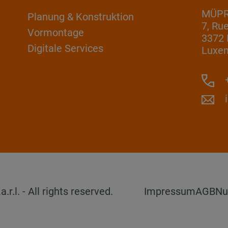
MÜPRO
Planung & Konstruktion
7, Ru
Vormontage
3372 
Digitale Services
Luxe
+
l. - All rights reserved.
Impressum
AGB
Nu