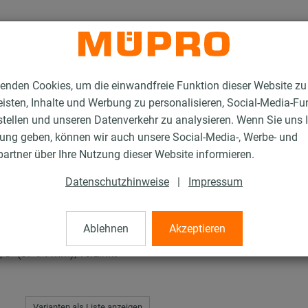
enden Cookies, um die einwandfreie Funktion dieser Website zu
isten, Inhalte und Werbung zu personalisieren, Social-Media-Fu
stellen und unseren Datenverkehr zu analysieren. Wenn Sie uns 
gung geben, können wir auch unsere Social-Media-, Werbe- und
rschellen
artner über Ihre Nutzung dieser Website informieren.
Datenschutzhinweise
|
Impressum
len
Ablehnen
Akzeptieren
" (87-94 mm), verzinkt
Varianten als Liste anzeigen