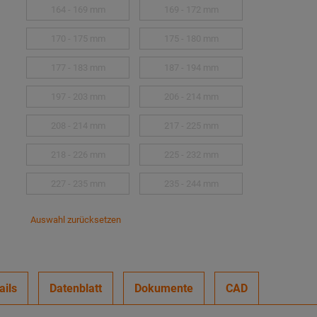
164 - 169 mm
169 - 172 mm
170 - 175 mm
175 - 180 mm
177 - 183 mm
187 - 194 mm
197 - 203 mm
206 - 214 mm
208 - 214 mm
217 - 225 mm
218 - 226 mm
225 - 232 mm
227 - 235 mm
235 - 244 mm
Auswahl zurücksetzen
ails
Datenblatt
Dokumente
CAD