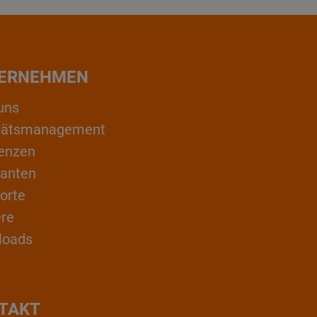
ERNEHMEN
uns
itätsmanagement
enzen
ranten
orte
ere
loads
TAKT