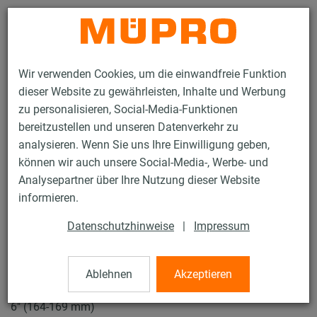
Kontakt
Wir verwenden Cookies, um die einwandfreie Funktion
dieser Website zu gewährleisten, Inhalte und Werbung
zu personalisieren, Social-Media-Funktionen
bereitzustellen und unseren Datenverkehr zu
analysieren. Wenn Sie uns Ihre Einwilligung geben,
Produkte
Befestigungstechnik
Rohrschellen
können wir auch unsere Social-Media-, Werbe- und
Schraubrohrschellen
Analysepartner über Ihre Nutzung dieser Website
12 / 43
informieren.
Datenschutzhinweise
|
Impressum
Schraubrohrschellen
Ablehnen
Akzeptieren
V2A Schraubrohrschelle DÄMMGULAST® gelb, M8/M10,
6" (164-169 mm)