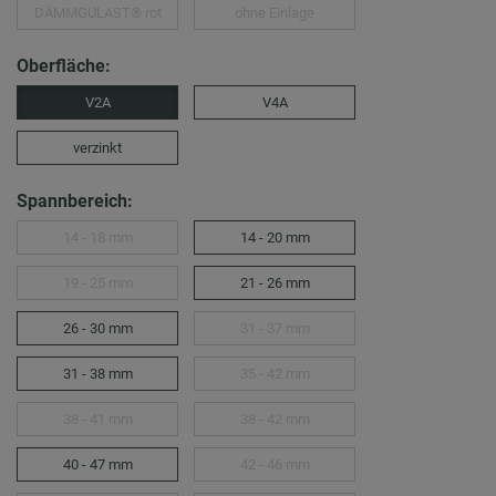
DÄMMGULAST® rot
ohne Einlage
Oberfläche:
V2A
V4A
verzinkt
Spannbereich:
14 - 18 mm
14 - 20 mm
19 - 25 mm
21 - 26 mm
26 - 30 mm
31 - 37 mm
31 - 38 mm
35 - 42 mm
38 - 41 mm
38 - 42 mm
40 - 47 mm
42 - 46 mm