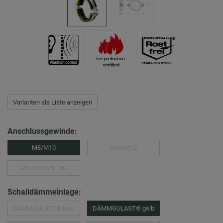
Varianten als Liste anzeigen
Anschlussgewinde:
M8/M10
M10/M12
M12/M16/½″ AG
Schalldämmeinlage:
DÄMMGULAST® blau
DÄMMGULAST® gelb