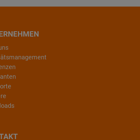
ERNEHMEN
uns
itätsmanagement
enzen
ranten
orte
ere
loads
TAKT