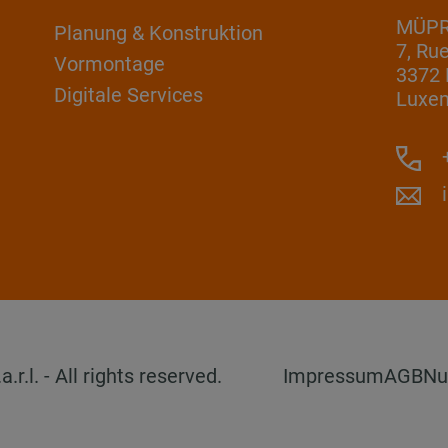
MÜPRO
Planung & Konstruktion
7, Ru
Vormontage
3372 
Digitale Services
Luxe
+
l. - All rights reserved.
Impressum
AGB
Nu