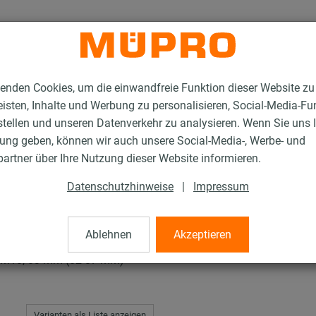
enden Cookies, um die einwandfreie Funktion dieser Website zu
isten, Inhalte und Werbung zu personalisieren, Social-Media-Fu
stellen und unseren Datenverkehr zu analysieren. Wenn Sie uns 
gung geben, können wir auch unsere Social-Media-, Werbe- und
rschellen
artner über Ihre Nutzung dieser Website informieren.
Datenschutzhinweise
|
Impressum
len
Ablehnen
Akzeptieren
/M10, 83 mm (82-87 mm)
Varianten als Liste anzeigen