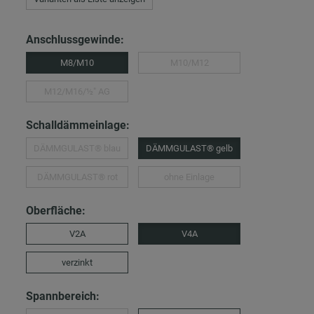
Anschlussgewinde:
M8/M10
M10/M12
M12/M16/½″ AG
Schalldämmeinlage:
DÄMMGULAST® blau
DÄMMGULAST® gelb
DÄMMGULAST® rot
ohne Einlage
Oberfläche:
V2A
V4A
verzinkt
Spannbereich: