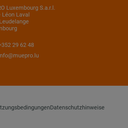
 Luxembourg S.a.r.l.
e Léon Laval
Leudelange
mbourg
352 29 62 48
info@muepro.lu
tzungsbedingungen
Datenschutzhinweise