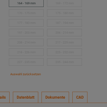
164 - 169 mm
169 - 172 mm
170 - 175 mm
175 - 180 mm
177 - 183 mm
187 - 194 mm
197 - 203 mm
206 - 214 mm
208 - 214 mm
217 - 225 mm
218 - 226 mm
225 - 232 mm
227 - 235 mm
235 - 244 mm
Auswahl zurücksetzen
ails
Datenblatt
Dokumente
CAD