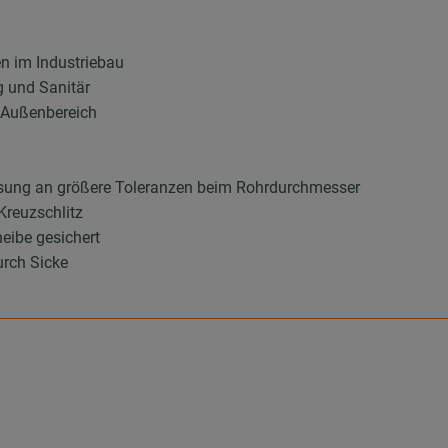
en im Industriebau
g und Sanitär
d Außenbereich
sung an größere Toleranzen beim Rohrdurchmesser
Kreuzschlitz
eibe gesichert
urch Sicke