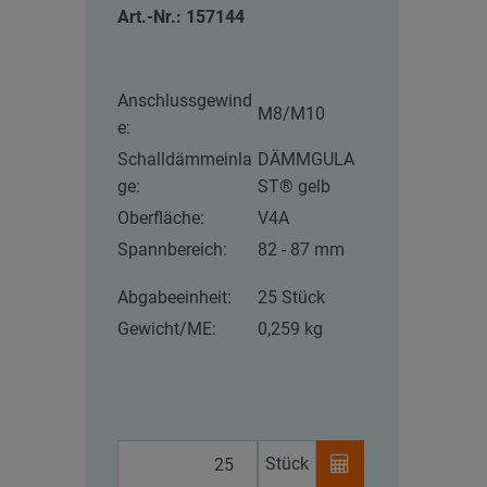
Art.-Nr.: 157144
Anschlussgewind
M8/M10
e:
Schalldämmeinla
DÄMMGULA
ge:
ST® gelb
Oberfläche:
V4A
Spannbereich:
82 - 87 mm
Abgabeeinheit:
25 Stück
Gewicht/ME:
0,259 kg
Stück