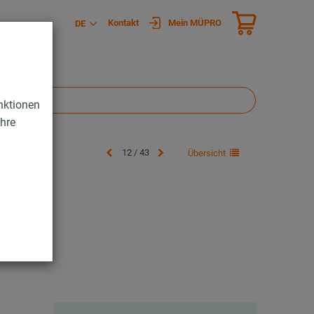
Kontakt
Mein MÜPRO
DE
nktionen
Ihre
12 / 43
Übersicht