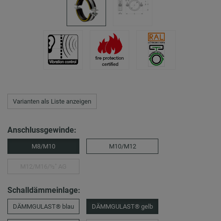
Varianten als Liste anzeigen
Anschlussgewinde:
M8/M10
M10/M12
M12/M16/½″ AG
Schalldämmeinlage:
DÄMMGULAST® blau
DÄMMGULAST® gelb