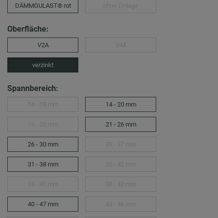
DÄMMGULAST® rot
ohne Einlage
Oberfläche:
V2A
V4A
verzinkt
Spannbereich:
14 - 18 mm
14 - 20 mm
19 - 25 mm
21 - 26 mm
26 - 30 mm
31 - 37 mm
31 - 38 mm
35 - 42 mm
38 - 41 mm
38 - 42 mm
40 - 47 mm
42 - 46 mm