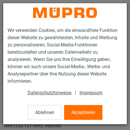
Kontakt
Wir verwenden Cookies, um die einwandfreie Funktion
dieser Website zu gewährleisten, Inhalte und Werbung
zu personalisieren, Social-Media-Funktionen
bereitzustellen und unseren Datenverkehr zu
analysieren. Wenn Sie uns Ihre Einwilligung geben,
Produkte
Befestigungstechnik
Rohrschellen
können wir auch unsere Social-Media-, Werbe- und
Schraubrohrschellen
Analysepartner über Ihre Nutzung dieser Website
12 / 43
informieren.
Datenschutzhinweise
|
Impressum
Schraubrohrschellen
Ablehnen
Akzeptieren
Schraubrohrschelle DÄMMGULAST® gelb, M8/M10, 133
mm (132-137 mm), verzinkt