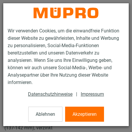
Kontakt
Wir verwenden Cookies, um die einwandfreie Funktion
dieser Website zu gewährleisten, Inhalte und Werbung
zu personalisieren, Social-Media-Funktionen
bereitzustellen und unseren Datenverkehr zu
analysieren. Wenn Sie uns Ihre Einwilligung geben,
Produkte
Befestigungstechnik
Rohrschellen
können wir auch unsere Social-Media-, Werbe- und
Schraubrohrschellen
Analysepartner über Ihre Nutzung dieser Website
12 / 43
informieren.
Datenschutzhinweise
|
Impressum
Schraubrohrschellen
Ablehnen
Akzeptieren
Schraubrohrschelle DÄMMGULAST® gelb, M8/M10, 5"
(137-142 mm), verzinkt