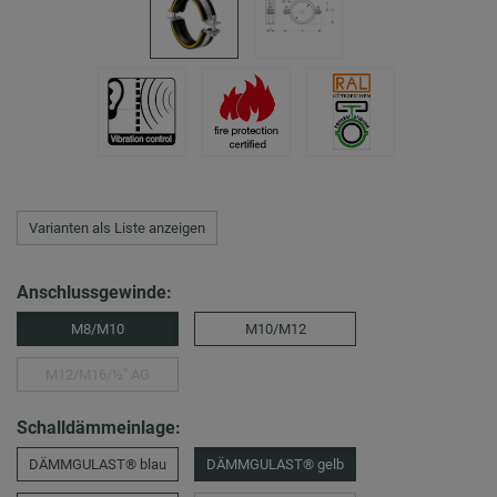
Varianten als Liste anzeigen
Anschlussgewinde:
M8/M10
M10/M12
M12/M16/½″ AG
Schalldämmeinlage:
DÄMMGULAST® blau
DÄMMGULAST® gelb