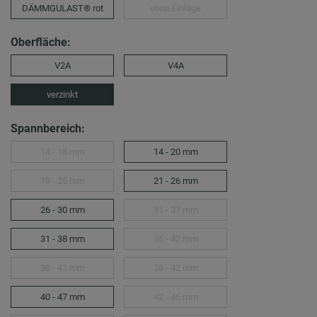
DÄMMGULAST® rot
ohne Einlage
Oberfläche:
V2A
V4A
verzinkt
Spannbereich:
14 - 18 mm
14 - 20 mm
19 - 25 mm
21 - 26 mm
26 - 30 mm
31 - 37 mm
31 - 38 mm
35 - 42 mm
38 - 41 mm
38 - 42 mm
40 - 47 mm
42 - 46 mm