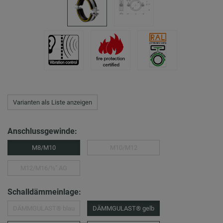
Varianten als Liste anzeigen
Anschlussgewinde:
M8/M10
M10/M12
M12/M16/½″ AG
Schalldämmeinlage:
DÄMMGULAST® blau
DÄMMGULAST® gelb