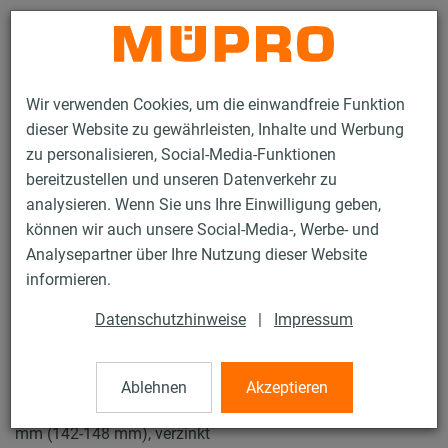
Kontakt
Wir verwenden Cookies, um die einwandfreie Funktion
dieser Website zu gewährleisten, Inhalte und Werbung
zu personalisieren, Social-Media-Funktionen
bereitzustellen und unseren Datenverkehr zu
analysieren. Wenn Sie uns Ihre Einwilligung geben,
Produkte
Befestigungstechnik
Rohrschellen
können wir auch unsere Social-Media-, Werbe- und
Schraubrohrschellen
Analysepartner über Ihre Nutzung dieser Website
12 / 43
informieren.
Datenschutzhinweise
|
Impressum
Schraubrohrschellen
Ablehnen
Akzeptieren
Schraubrohrschelle DÄMMGULAST® gelb, M8/M10, 144
mm (142-148 mm), verzinkt