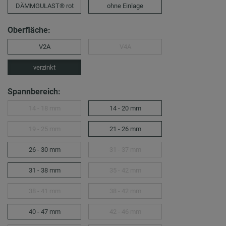
DÄMMGULAST® rot
ohne Einlage
Oberfläche:
V2A
V4A
verzinkt
Spannbereich:
14 - 18 mm
14 - 20 mm
19 - 25 mm
21 - 26 mm
26 - 30 mm
31 - 37 mm
31 - 38 mm
35 - 42 mm
38 - 41 mm
38 - 42 mm
40 - 47 mm
42 - 46 mm