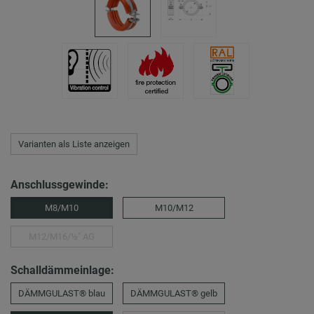
Varianten als Liste anzeigen
Anschlussgewinde:
M8/M10
M10/M12
M12/M16/½″ AG
Schalldämmeinlage:
DÄMMGULAST® blau
DÄMMGULAST® gelb