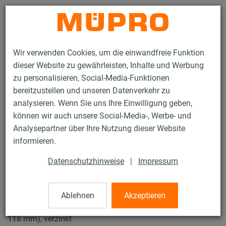
Kontakt
Wir verwenden Cookies, um die einwandfreie Funktion
dieser Website zu gewährleisten, Inhalte und Werbung
zu personalisieren, Social-Media-Funktionen
bereitzustellen und unseren Datenverkehr zu
analysieren. Wenn Sie uns Ihre Einwilligung geben,
Produkte
Befestigungstechnik
Rohrschellen
können wir auch unsere Social-Media-, Werbe- und
Schraubrohrschellen
Analysepartner über Ihre Nutzung dieser Website
12 / 43
informieren.
Datenschutzhinweise
|
Impressum
Schraubrohrschellen
Ablehnen
Akzeptieren
Schraubrohrschelle DÄMMGULAST® rot, M8/M10, 4" (112-
118 mm), verzinkt