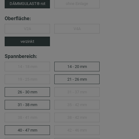
DÄMMGULAST® rot
ohne Einlage
Oberfläche:
V2A
V4A
verzinkt
Spannbereich:
14 - 18 mm
14 - 20 mm
19 - 25 mm
21 - 26 mm
26 - 30 mm
31 - 37 mm
31 - 38 mm
35 - 42 mm
38 - 41 mm
38 - 42 mm
40 - 47 mm
42 - 46 mm