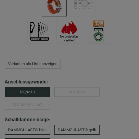
Varianten als Liste anzeigen
Anschlussgewinde:
M8/M10
M10/M12
M12/M16/½″ AG
Schalldämmeinlage:
DÄMMGULAST® blau
DÄMMGULAST® gelb