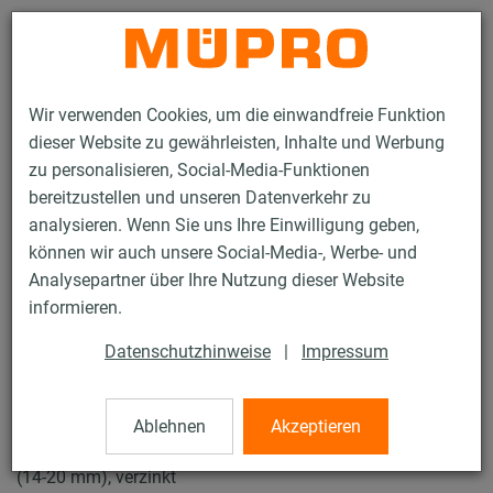
Kontakt
Wir verwenden Cookies, um die einwandfreie Funktion
dieser Website zu gewährleisten, Inhalte und Werbung
zu personalisieren, Social-Media-Funktionen
bereitzustellen und unseren Datenverkehr zu
analysieren. Wenn Sie uns Ihre Einwilligung geben,
Produkte
Befestigungstechnik
Rohrschellen
können wir auch unsere Social-Media-, Werbe- und
Schraubrohrschellen
Analysepartner über Ihre Nutzung dieser Website
12 / 43
informieren.
Datenschutzhinweise
|
Impressum
Schraubrohrschellen
Ablehnen
Akzeptieren
Schraubrohrschelle DÄMMGULAST® rot, M8/M10, 3/8"
(14-20 mm), verzinkt