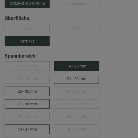
DÄMMGULAST® rot
ohne Einlage
Oberfläche:
V2A
V4A
verzinkt
Spannbereich:
14 - 18 mm
14 - 20 mm
19 - 25 mm
21 - 26 mm
26 - 30 mm
31 - 37 mm
31 - 38 mm
35 - 42 mm
38 - 41 mm
38 - 42 mm
40 - 47 mm
42 - 46 mm