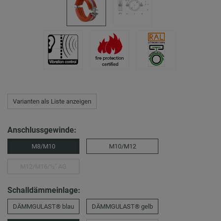
Varianten als Liste anzeigen
Anschlussgewinde:
M8/M10
M10/M12
M12/M16/½″ AG
Schalldämmeinlage:
DÄMMGULAST® blau
DÄMMGULAST® gelb