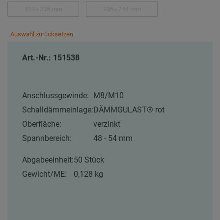
227 - 235 mm
235 - 244 mm
Auswahl zurücksetzen
Art.-Nr.: 151538
Anschlussgewinde:
M8/M10
Schalldämmeinlage:
DÄMMGULAST® rot
Oberfläche:
verzinkt
Spannbereich:
48 - 54 mm
Abgabeeinheit:
50 Stück
Gewicht/ME:
0,128 kg