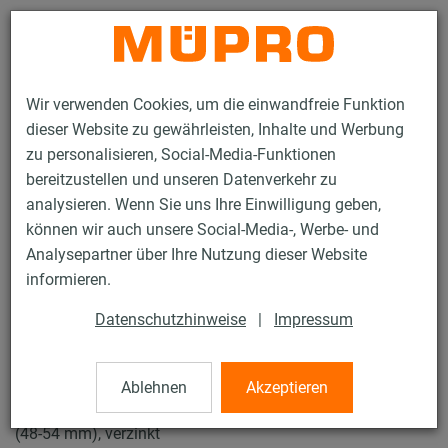
Kontakt
Wir verwenden Cookies, um die einwandfreie Funktion
dieser Website zu gewährleisten, Inhalte und Werbung
zu personalisieren, Social-Media-Funktionen
bereitzustellen und unseren Datenverkehr zu
analysieren. Wenn Sie uns Ihre Einwilligung geben,
Produkte
Befestigungstechnik
Rohrschellen
können wir auch unsere Social-Media-, Werbe- und
Schraubrohrschellen
Analysepartner über Ihre Nutzung dieser Website
12 / 43
informieren.
Datenschutzhinweise
|
Impressum
Schraubrohrschellen
Ablehnen
Akzeptieren
Schraubrohrschelle DÄMMGULAST® rot, M8/M10, 1.1/2"
(48-54 mm), verzinkt