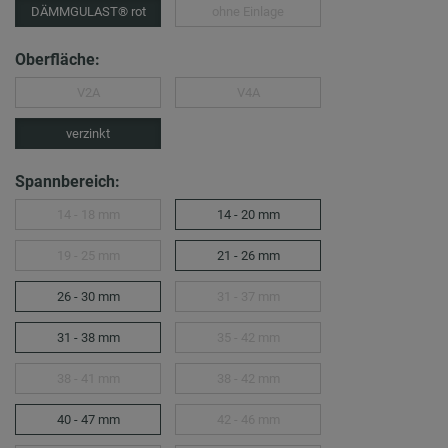
DÄMMGULAST® rot
ohne Einlage
Oberfläche:
V2A
V4A
verzinkt
Spannbereich:
14 - 18 mm
14 - 20 mm
19 - 25 mm
21 - 26 mm
26 - 30 mm
31 - 37 mm
31 - 38 mm
35 - 42 mm
38 - 41 mm
38 - 42 mm
40 - 47 mm
42 - 46 mm