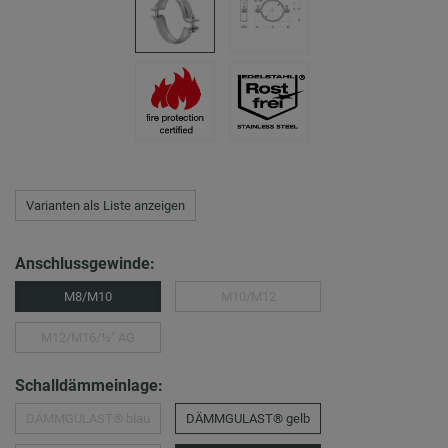
Varianten als Liste anzeigen
Anschlussgewinde:
M8/M10
M10/M12
M12/M16/½″ AG
Schalldämmeinlage:
DÄMMGULAST® blau
DÄMMGULAST® gelb