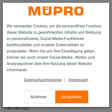
Kontakt
Wir verwenden Cookies, um die einwandfreie Funktion
dieser Website zu gewährleisten, Inhalte und Werbung
zu personalisieren, Social-Media-Funktionen
bereitzustellen und unseren Datenverkehr zu
analysieren. Wenn Sie uns Ihre Einwilligung geben,
Produkte
Befestigungstechnik
Rohrschellen
können wir auch unsere Social-Media-, Werbe- und
Schraubrohrschellen
Analysepartner über Ihre Nutzung dieser Website
12 / 43
informieren.
Datenschutzhinweise
|
Impressum
Schraubrohrschellen
Ablehnen
Akzeptieren
V2A Schraubrohrschelle ohne Einlage, M8/M10, 147 mm
(142-148 mm)