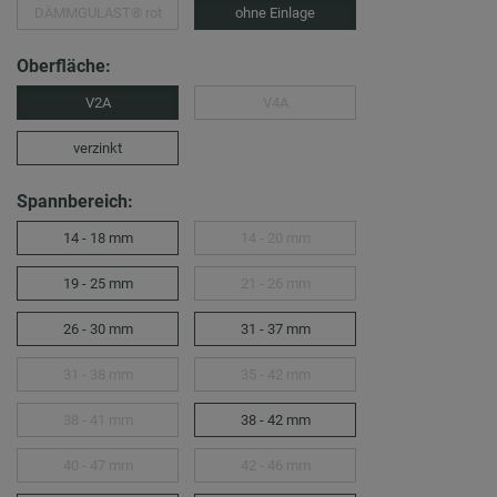
DÄMMGULAST® rot
ohne Einlage
Oberfläche:
V2A
V4A
verzinkt
Spannbereich:
14 - 18 mm
14 - 20 mm
19 - 25 mm
21 - 26 mm
26 - 30 mm
31 - 37 mm
31 - 38 mm
35 - 42 mm
38 - 41 mm
38 - 42 mm
40 - 47 mm
42 - 46 mm