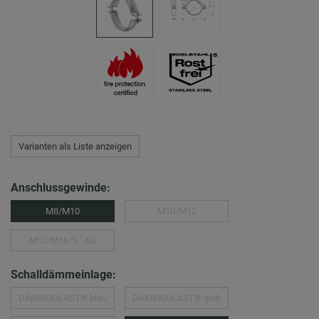
Varianten als Liste anzeigen
Anschlussgewinde:
M8/M10
M10/M12
M12/M16/½″ AG
Schalldämmeinlage:
DÄMMGULAST® blau
DÄMMGULAST® gelb