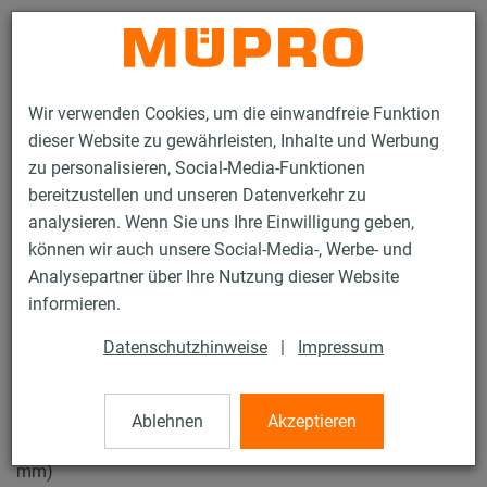
Kontakt
Wir verwenden Cookies, um die einwandfreie Funktion
dieser Website zu gewährleisten, Inhalte und Werbung
zu personalisieren, Social-Media-Funktionen
bereitzustellen und unseren Datenverkehr zu
analysieren. Wenn Sie uns Ihre Einwilligung geben,
Produkte
Befestigungstechnik
Rohrschellen
können wir auch unsere Social-Media-, Werbe- und
Schraubrohrschellen
Analysepartner über Ihre Nutzung dieser Website
12 / 43
informieren.
Datenschutzhinweise
|
Impressum
Schraubrohrschellen
Ablehnen
Akzeptieren
V2A Schraubrohrschelle ohne Einlage, M8/M10, 3" (85-90
mm)