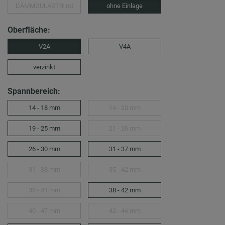
DÄMMGULAST® rot
ohne Einlage
Oberfläche:
V2A
V4A
verzinkt
Spannbereich:
14 - 18 mm
14 - 20 mm
19 - 25 mm
21 - 26 mm
26 - 30 mm
31 - 37 mm
31 - 38 mm
35 - 42 mm
38 - 41 mm
38 - 42 mm
40 - 47 mm
42 - 46 mm