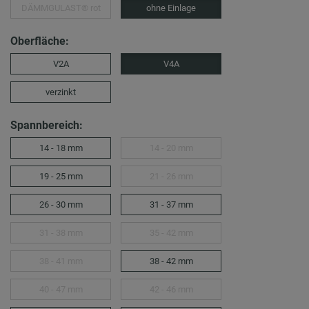
DÄMMGULAST® rot
ohne Einlage
Oberfläche:
V2A
V4A
verzinkt
Spannbereich:
14 - 18 mm
14 - 20 mm
19 - 25 mm
21 - 26 mm
26 - 30 mm
31 - 37 mm
31 - 38 mm
35 - 42 mm
38 - 41 mm
38 - 42 mm
40 - 47 mm
42 - 46 mm