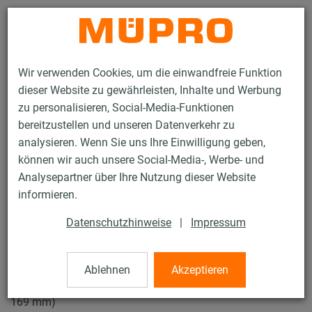
Kontakt
Wir verwenden Cookies, um die einwandfreie Funktion
dieser Website zu gewährleisten, Inhalte und Werbung
zu personalisieren, Social-Media-Funktionen
bereitzustellen und unseren Datenverkehr zu
analysieren. Wenn Sie uns Ihre Einwilligung geben,
Produkte
Befestigungstechnik
Rohrschellen
können wir auch unsere Social-Media-, Werbe- und
Schraubrohrschellen
Analysepartner über Ihre Nutzung dieser Website
12 / 43
informieren.
Datenschutzhinweise
|
Impressum
Schraubrohrschellen
Ablehnen
Akzeptieren
V4A Schraubrohrschelle ohne Einlage, M8/M10, 6" (160-
169 mm)