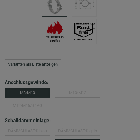
Varianten als Liste anzeigen
Anschlussgewinde:
M8/M10
M10/M12
M12/M16/½″ AG
Schalldämmeinlage:
DÄMMGULAST® blau
DÄMMGULAST® gelb