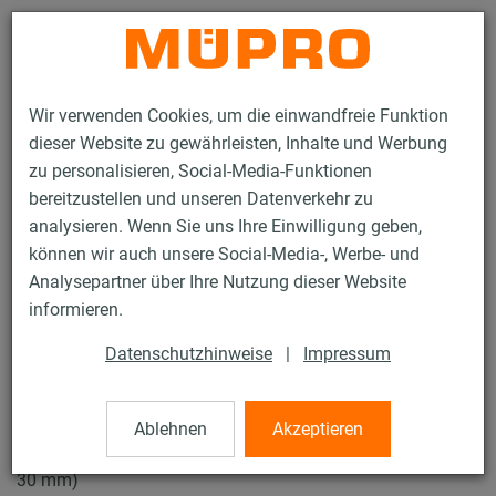
Kontakt
Wir verwenden Cookies, um die einwandfreie Funktion
dieser Website zu gewährleisten, Inhalte und Werbung
zu personalisieren, Social-Media-Funktionen
bereitzustellen und unseren Datenverkehr zu
analysieren. Wenn Sie uns Ihre Einwilligung geben,
Produkte
Befestigungstechnik
Rohrschellen
können wir auch unsere Social-Media-, Werbe- und
Schraubrohrschellen
Analysepartner über Ihre Nutzung dieser Website
12 / 43
informieren.
Datenschutzhinweise
|
Impressum
Schraubrohrschellen
Ablehnen
Akzeptieren
V4A Schraubrohrschelle ohne Einlage, M8/M10, 3/4" (26-
30 mm)