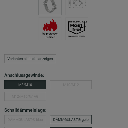
Varianten als Liste anzeigen
Anschlussgewinde:
M8/M10
M10/M12
M12/M16/½″ AG
Schalldämmeinlage:
DÄMMGULAST® blau
DÄMMGULAST® gelb