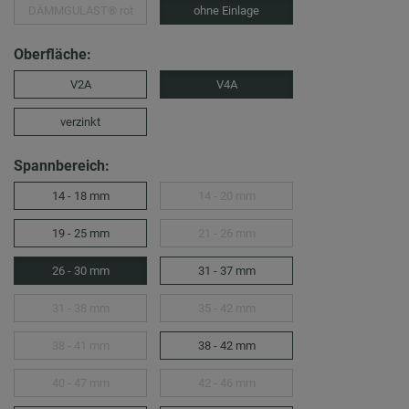
DÄMMGULAST® rot
ohne Einlage
Oberfläche:
V2A
V4A
verzinkt
Spannbereich:
14 - 18 mm
14 - 20 mm
19 - 25 mm
21 - 26 mm
26 - 30 mm
31 - 37 mm
31 - 38 mm
35 - 42 mm
38 - 41 mm
38 - 42 mm
40 - 47 mm
42 - 46 mm