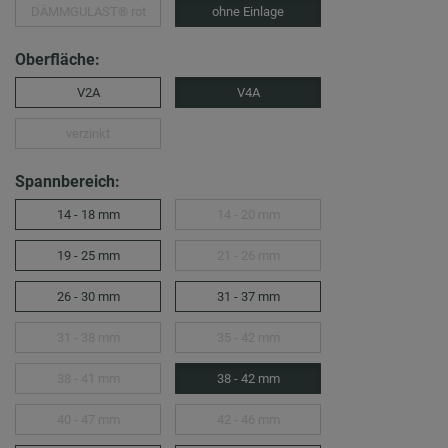
DÄMMGULAST® rot
ohne Einlage
Oberfläche:
V2A
V4A
verzinkt
Spannbereich:
14 - 18 mm
14 - 20 mm
19 - 25 mm
21 - 26 mm
26 - 30 mm
31 - 37 mm
31 - 38 mm
35 - 42 mm
38 - 41 mm
38 - 42 mm
40 - 47 mm
42 - 46 mm