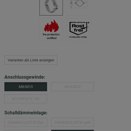
Varianten als Liste anzeigen
Anschlussgewinde:
M8/M10
M10/M12
M12/M16/½″ AG
Schalldämmeinlage:
DÄMMGULAST® blau
DÄMMGULAST® gelb