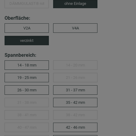
DÄMMGULAST® rot
ohne Einlage
Oberfläche:
V2A
V4A
verzinkt
Spannbereich:
14 - 18 mm
14 - 20 mm
19 - 25 mm
21 - 26 mm
26 - 30 mm
31 - 37 mm
31 - 38 mm
35 - 42 mm
38 - 41 mm
38 - 42 mm
40 - 47 mm
42 - 46 mm