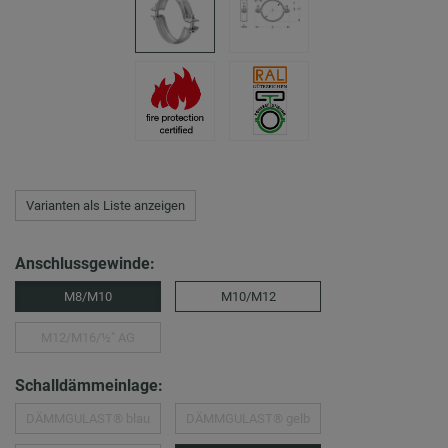
Varianten als Liste anzeigen
Anschlussgewinde:
M8/M10
M10/M12
M12/M16/½″ AG
Schalldämmeinlage:
DÄMMGULAST® blau
DÄMMGULAST® gelb