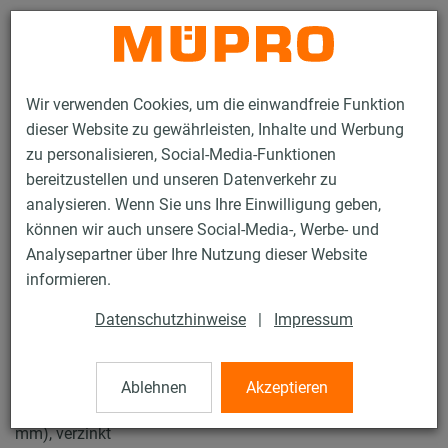
Kontakt
Wir verwenden Cookies, um die einwandfreie Funktion
dieser Website zu gewährleisten, Inhalte und Werbung
zu personalisieren, Social-Media-Funktionen
bereitzustellen und unseren Datenverkehr zu
analysieren. Wenn Sie uns Ihre Einwilligung geben,
Produkte
Befestigungstechnik
Rohrschellen
können wir auch unsere Social-Media-, Werbe- und
Schraubrohrschellen
Analysepartner über Ihre Nutzung dieser Website
12 / 43
informieren.
Datenschutzhinweise
|
Impressum
Schraubrohrschellen
Ablehnen
Akzeptieren
Schraubrohrschelle ohne Einlage, M8/M10, 5" (133-140
mm), verzinkt