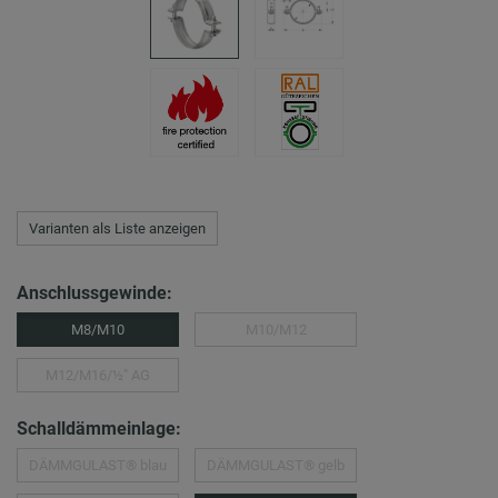
Varianten als Liste anzeigen
Anschlussgewinde:
M8/M10
M10/M12
M12/M16/½″ AG
Schalldämmeinlage:
DÄMMGULAST® blau
DÄMMGULAST® gelb