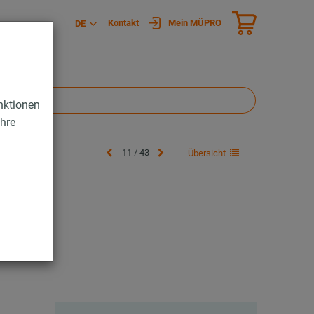
Kontakt
Mein MÜPRO
DE
nktionen
Ihre
11 / 43
Übersicht
ng