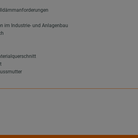
halldämmanforderungen
en im Industrie- und Anlagenbau
ch
terialquerschnitt
t
ussmutter