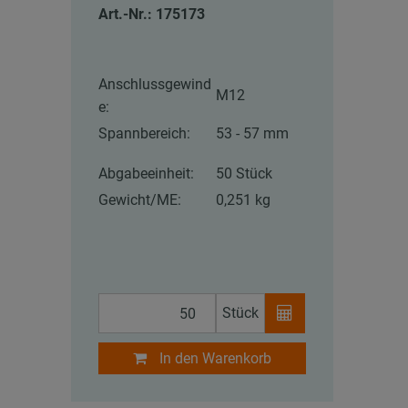
Art.-Nr.: 175173
Anschlussgewind
M12
e:
Spannbereich:
53 - 57 mm
Abgabeeinheit:
50 Stück
Gewicht/ME:
0,251 kg
Stück
In den Warenkorb