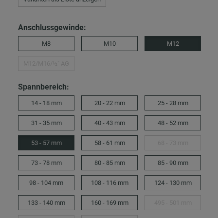
Anschlussgewinde:
M8
M10
M12
M12/M16/½″ AG
Spannbereich:
14 - 18 mm
20 - 22 mm
25 - 28 mm
31 - 35 mm
40 - 43 mm
48 - 52 mm
53 - 57 mm
58 - 61 mm
68 - 73 mm
73 - 78 mm
80 - 85 mm
85 - 90 mm
98 - 104 mm
108 - 116 mm
124 - 130 mm
133 - 140 mm
160 - 169 mm
495 - 501 mm