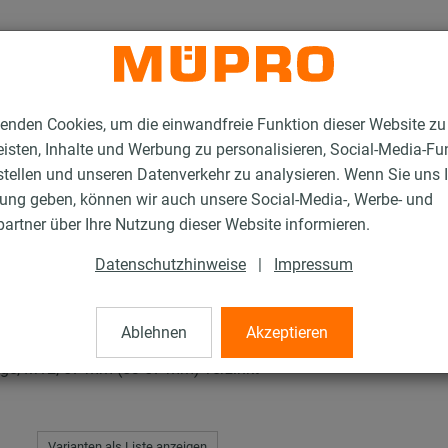
enden Cookies, um die einwandfreie Funktion dieser Website zu
isten, Inhalte und Werbung zu personalisieren, Social-Media-Fu
stellen und unseren Datenverkehr zu analysieren. Wenn Sie uns 
gung geben, können wir auch unsere Social-Media-, Werbe- und
rschellen, schwere Ausführung
artner über Ihre Nutzung dieser Website informieren.
Datenschutzhinweise
|
Impressum
len, schwere Ausführu
Ablehnen
Akzeptieren
age, M12, 57 mm (53-57 mm) verzinkt
Varianten als Liste anzeigen