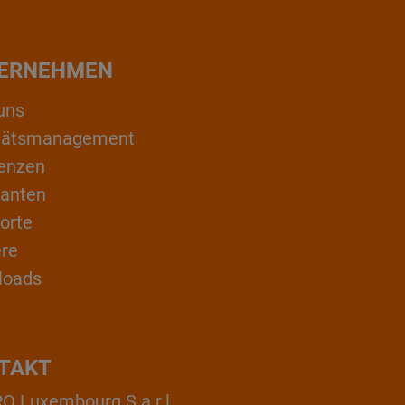
ERNEHMEN
uns
itätsmanagement
enzen
ranten
orte
ere
loads
TAKT
 Luxembourg S.a.r.l.