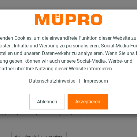
enden Cookies, um die einwandfreie Funktion dieser Website zu
isten, Inhalte und Werbung zu personalisieren, Social-Media-Fu
stellen und unseren Datenverkehr zu analysieren. Wenn Sie uns 
gung geben, können wir auch unsere Social-Media-, Werbe- und
rschellen, schwere Ausführung
artner über Ihre Nutzung dieser Website informieren.
Datenschutzhinweise
|
Impressum
len, schwere Ausführu
Ablehnen
Akzeptieren
age, M12, 83 mm (80-85 mm) VdS/FM, verzinkt
Varianten als Liste anzeigen