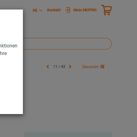
Kontakt
Mein MÜPRO
DE
nktionen
Ihre
11 / 43
Übersicht
ng