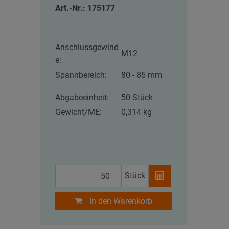
Art.-Nr.: 175177
Anschlussgewind
M12
e:
Spannbereich:
80 - 85 mm
Abgabeeinheit:
50 Stück
Gewicht/ME:
0,314 kg
Stück
In den Warenkorb