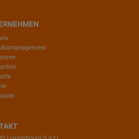
ERNEHMEN
uns
itätsmanagement
enzen
ranten
orte
ere
loads
TAKT
 Luxembourg S.a.r.l.