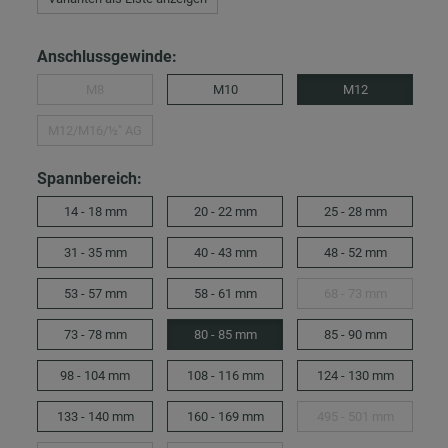
Anschlussgewinde:
M8
M10
M12
M12/M16/½″ AG
Spannbereich:
14 - 18 mm
20 - 22 mm
25 - 28 mm
31 - 35 mm
40 - 43 mm
48 - 52 mm
53 - 57 mm
58 - 61 mm
68 - 73 mm
73 - 78 mm
80 - 85 mm
85 - 90 mm
98 - 104 mm
108 - 116 mm
124 - 130 mm
133 - 140 mm
160 - 169 mm
495 - 501 mm