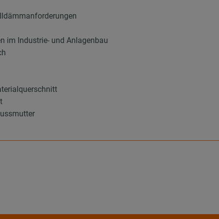
halldämmanforderungen
en im Industrie- und Anlagenbau
ch
terialquerschnitt
t
ussmutter