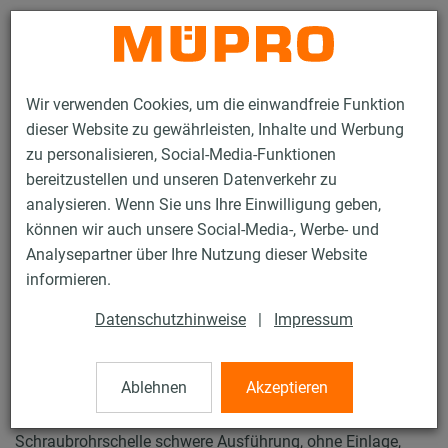
Kontakt
Wir verwenden Cookies, um die einwandfreie Funktion
dieser Website zu gewährleisten, Inhalte und Werbung
zu personalisieren, Social-Media-Funktionen
bereitzustellen und unseren Datenverkehr zu
analysieren. Wenn Sie uns Ihre Einwilligung geben,
Produkte
Befestigungstechnik
Rohrschellen
können wir auch unsere Social-Media-, Werbe- und
Schraubrohrschellen, schwere Ausführung
Analysepartner über Ihre Nutzung dieser Website
11 / 43
informieren.
Datenschutzhinweise
|
Impressum
Schraubrohrschellen, schwere
Ausführung
Ablehnen
Akzeptieren
Schraubrohrschelle schwere Ausführung, ohne Einlage,