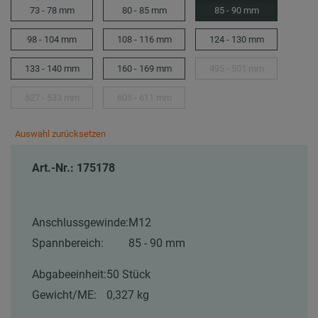
73 - 78 mm
80 - 85 mm
85 - 90 mm
98 - 104 mm
108 - 116 mm
124 - 130 mm
133 - 140 mm
160 - 169 mm
495 - 501 mm
527 - 533 mm
605 - 611 mm
Auswahl zurücksetzen
Art.-Nr.: 175178
Anschlussgewinde:
M12
Spannbereich:
85 - 90 mm
Abgabeeinheit:
50 Stück
Gewicht/ME:
0,327 kg