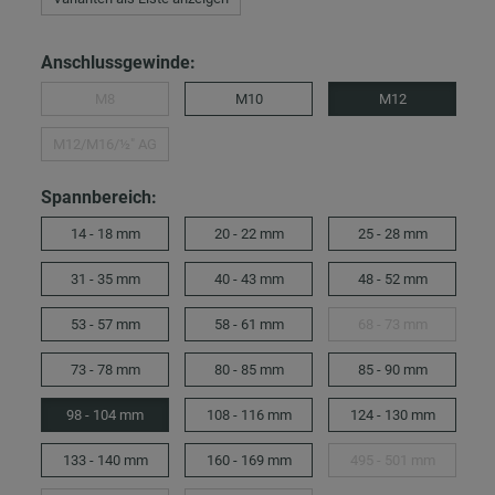
Anschlussgewinde:
M8
M10
M12
M12/M16/½″ AG
Spannbereich:
14 - 18 mm
20 - 22 mm
25 - 28 mm
31 - 35 mm
40 - 43 mm
48 - 52 mm
53 - 57 mm
58 - 61 mm
68 - 73 mm
73 - 78 mm
80 - 85 mm
85 - 90 mm
98 - 104 mm
108 - 116 mm
124 - 130 mm
133 - 140 mm
160 - 169 mm
495 - 501 mm