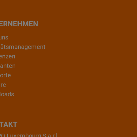
ERNEHMEN
uns
itätsmanagement
enzen
ranten
orte
ere
loads
TAKT
 Luxembourg S.a.r.l.