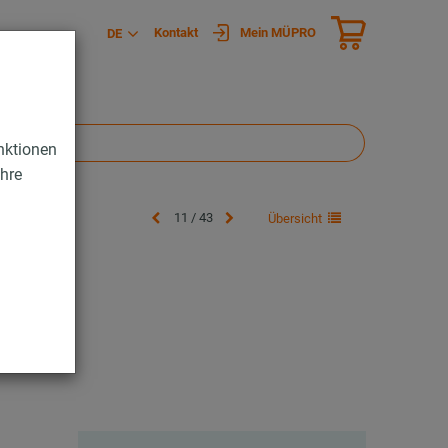
Kontakt
Mein MÜPRO
DE
nktionen
Ihre
11 / 43
Übersicht
ng