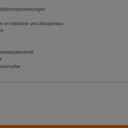
halldämmanforderungen
en im Industrie- und Anlagenbau
ch
terialquerschnitt
t
ussmutter