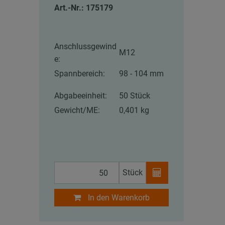
Art.-Nr.: 175179
Anschlussgewind
M12
e:
Spannbereich:
98 - 104 mm
Abgabeeinheit:
50 Stück
Gewicht/ME:
0,401 kg
Stück
In den Warenkorb