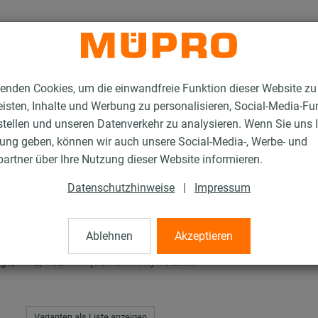
enden Cookies, um die einwandfreie Funktion dieser Website zu
isten, Inhalte und Werbung zu personalisieren, Social-Media-Fu
stellen und unseren Datenverkehr zu analysieren. Wenn Sie uns 
gung geben, können wir auch unsere Social-Media-, Werbe- und
rschellen, schwere Ausführung
artner über Ihre Nutzung dieser Website informieren.
Datenschutzhinweise
|
Impressum
len, schwere Ausführu
Ablehnen
Akzeptieren
age, M12, 102 mm (98-104 mm) verzinkt
Varianten als Liste anzeigen