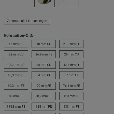
Varianten als Liste anzeigen
Rohraußen-Ø D:
15 mm CU
18 mm CU
21,3 mm FE
22 mm CU
26,9 mm FE
28 mm CU
33,7 mm FE
35 mm CU
42,4 mm FE
48,3 mm FE
54 mm CU
57 mm FE
60,3 mm FE
70 mm FE
76,1 mm FE
83 mm FE
88,9 mm FE
110 mm FE
114,3 mm FE
125 mm FE
133 mm FE