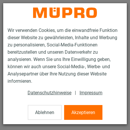
Kontakt
Wir verwenden Cookies, um die einwandfreie Funktion
dieser Website zu gewährleisten, Inhalte und Werbung
zu personalisieren, Social-Media-Funktionen
bereitzustellen und unseren Datenverkehr zu
analysieren. Wenn Sie uns Ihre Einwilligung geben,
Produkte
Befestigungstechnik
Schallschutz
können wir auch unsere Social-Media-, Werbe- und
Rohrschellen mit Schalldämmung
ISO-Schellen RG 80
Analysepartner über Ihre Nutzung dieser Website
22 / 23
informieren.
Datenschutzhinweise
|
Impressum
ISO-Schellen RG 80
Ablehnen
Akzeptieren
mit DÄMMGULAST® und ISO-Schale, verzinkt