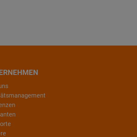
ERNEHMEN
uns
itätsmanagement
enzen
ranten
orte
ere