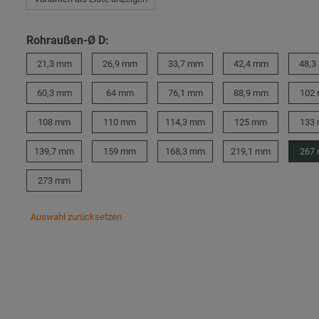
Rohraußen-Ø D:
21,3 mm
26,9 mm
33,7 mm
42,4 mm
48,3
60,3 mm
64 mm
76,1 mm
88,9 mm
102
108 mm
110 mm
114,3 mm
125 mm
133
139,7 mm
159 mm
168,3 mm
219,1 mm
267
273 mm
Auswahl zurücksetzen