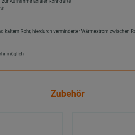
g zur Aufnahme axialer Rohrkräfte
ich
 und kaltem Rohr, hierdurch verminderter Wärmestrom zwische
Rohr möglich
Zubehör