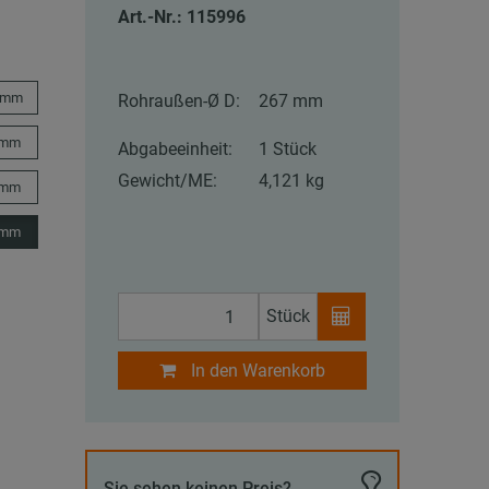
Art.-Nr.: 115996
 mm
Rohraußen-Ø D:
267 mm
 mm
Abgabeeinheit:
1 Stück
Gewicht/ME:
4,121 kg
 mm
 mm
Stück
In den Warenkorb
Sie sehen keinen Preis?