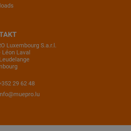
loads
TAKT
 Luxembourg S.a.r.l.
e Léon Laval
Leudelange
mbourg
352 29 62 48
info@muepro.lu