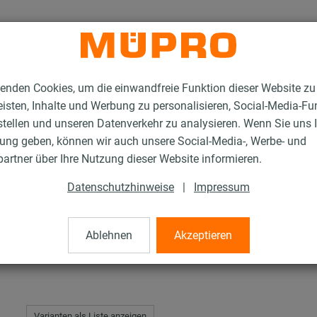
enden Cookies, um die einwandfreie Funktion dieser Website zu
isten, Inhalte und Werbung zu personalisieren, Social-Media-Fu
stellen und unseren Datenverkehr zu analysieren. Wenn Sie uns 
gung geben, können wir auch unsere Social-Media-, Werbe- und
Fest- und Lospunkte für die Schwerlastbefestigung
Hartholzschalen
artner über Ihre Nutzung dieser Website informieren.
Datenschutzhinweise
|
Impressum
Ablehnen
Akzeptieren
Varianten als Liste anzeigen