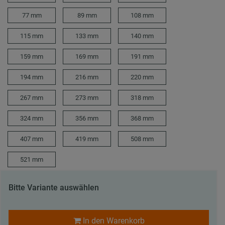
77 mm
89 mm
108 mm
115 mm
133 mm
140 mm
159 mm
169 mm
191 mm
194 mm
216 mm
220 mm
267 mm
273 mm
318 mm
324 mm
356 mm
368 mm
407 mm
419 mm
508 mm
521 mm
Bitte Variante auswählen
In den Warenkorb