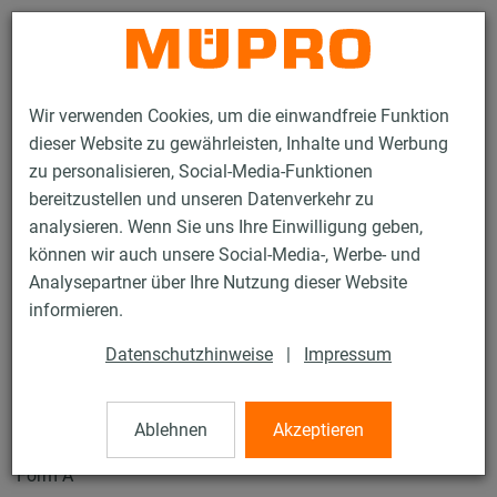
Kontakt
Wir verwenden Cookies, um die einwandfreie Funktion
dieser Website zu gewährleisten, Inhalte und Werbung
zu personalisieren, Social-Media-Funktionen
bereitzustellen und unseren Datenverkehr zu
analysieren. Wenn Sie uns Ihre Einwilligung geben,
Produkte
Befestigungstechnik
Schwerlast­befestigung
können wir auch unsere Social-Media-, Werbe- und
Rohrschellen und Zubehör für die Schwerlastbefestigung
Analysepartner über Ihre Nutzung dieser Website
Rohrschellen DIN 3567
informieren.
1 / 11
Datenschutzhinweise
|
Impressum
Rohrschellen DIN 3567
Ablehnen
Akzeptieren
Form A