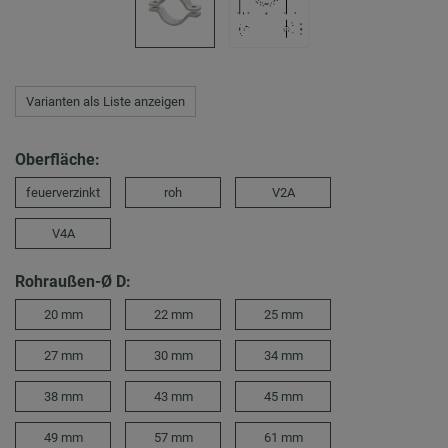
Varianten als Liste anzeigen
Oberfläche:
feuerverzinkt
roh
V2A
V4A
Rohraußen-Ø D:
20 mm
22 mm
25 mm
27 mm
30 mm
34 mm
38 mm
43 mm
45 mm
49 mm
57 mm
61 mm