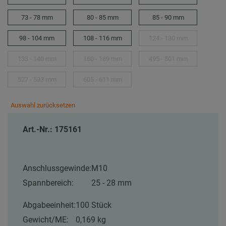
73 - 78 mm
80 - 85 mm
85 - 90 mm
98 - 104 mm
108 - 116 mm
124 - 130 mm
133 - 140 mm
160 - 169 mm
495 - 501 mm
527 - 533 mm
605 - 611 mm
Auswahl zurücksetzen
Art.-Nr.: 175161
Anschlussgewinde:
M10
Spannbereich:
25 - 28 mm
Abgabeeinheit:
100 Stück
Gewicht/ME:
0,169 kg