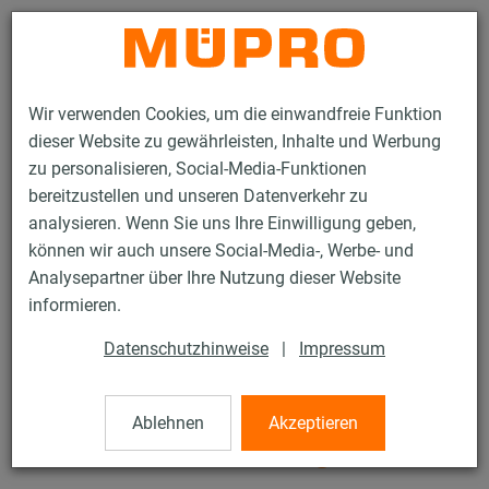
Kontakt
Wir verwenden Cookies, um die einwandfreie Funktion
dieser Website zu gewährleisten, Inhalte und Werbung
zu personalisieren, Social-Media-Funktionen
bereitzustellen und unseren Datenverkehr zu
analysieren. Wenn Sie uns Ihre Einwilligung geben,
Produkte
Befestigungstechnik
Schwerlast­befestigung
können wir auch unsere Social-Media-, Werbe- und
Rohrschellen und Zubehör für die Schwerlastbefestigung
Analysepartner über Ihre Nutzung dieser Website
Schraubrohrschellen, schwere Ausführung
informieren.
3 / 11
Datenschutzhinweise
|
Impressum
Schraubrohrschellen, schwere
Ablehnen
Akzeptieren
Ausführung