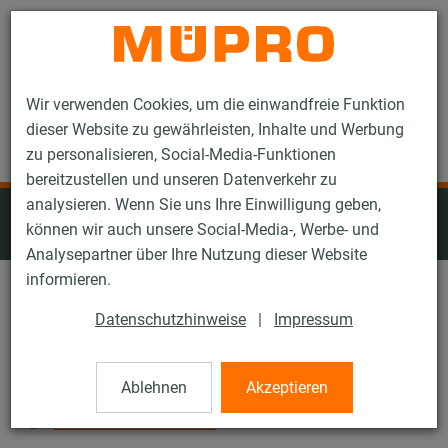
Kontakt
Wir verwenden Cookies, um die einwandfreie Funktion
dieser Website zu gewährleisten, Inhalte und Werbung
zu personalisieren, Social-Media-Funktionen
bereitzustellen und unseren Datenverkehr zu
analysieren. Wenn Sie uns Ihre Einwilligung geben,
Rohrschellen für die
können wir auch unsere Social-Media-, Werbe- und
Sprinklerbefestigung
Analysepartner über Ihre Nutzung dieser Website
informieren.
Schalldämmeinlage: Alle
Datenschutzhinweise
|
Impressum
Schallreduzierung im Mittel um: Alle
Ablehnen
Akzeptieren
Alle Filter zurücksetzen