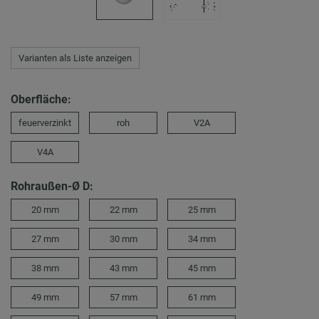
Varianten als Liste anzeigen
Oberfläche:
feuerverzinkt
roh
V2A
V4A
Rohraußen-Ø D:
20 mm
22 mm
25 mm
27 mm
30 mm
34 mm
38 mm
43 mm
45 mm
49 mm
57 mm
61 mm