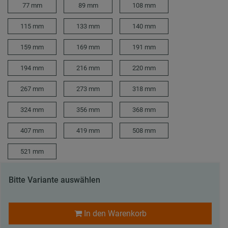
77 mm
89 mm
108 mm
115 mm
133 mm
140 mm
159 mm
169 mm
191 mm
194 mm
216 mm
220 mm
267 mm
273 mm
318 mm
324 mm
356 mm
368 mm
407 mm
419 mm
508 mm
521 mm
Bitte Variante auswählen
In den Warenkorb