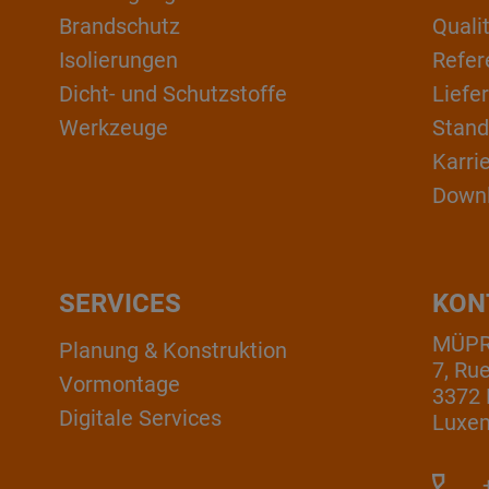
Brandschutz
Qual
Isolierungen
Refer
Dicht- und Schutzstoffe
Liefe
Werkzeuge
Stand
Karri
Down
SERVICES
KON
MÜPRO
Planung & Konstruktion
7, Ru
Vormontage
3372 
Digitale Services
Luxe
+