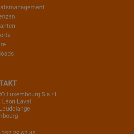
itätsmanagement
enzen
ranten
orte
ere
loads
TAKT
 Luxembourg S.a.r.l.
e Léon Laval
Leudelange
mbourg
352 29 62 48