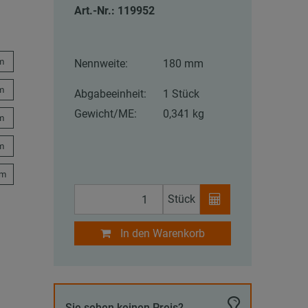
Art.-Nr.: 119952
m
Nennweite:
180 mm
m
Abgabeeinheit:
1 Stück
Gewicht/ME:
0,341 kg
m
m
mm
Stück
In den Warenkorb
Sie sehen keinen Preis?