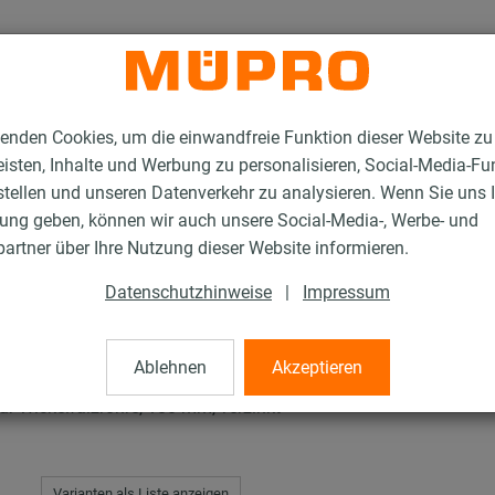
enden Cookies, um die einwandfreie Funktion dieser Website zu
isten, Inhalte und Werbung zu personalisieren, Social-Media-Fu
stellen und unseren Datenverkehr zu analysieren. Wenn Sie uns 
gung geben, können wir auch unsere Social-Media-, Werbe- und
Rohrschellen
artner über Ihre Nutzung dieser Website informieren.
Datenschutzhinweise
|
Impressum
ellen
Ablehnen
Akzeptieren
ür Wickelfalzrohre, 180 mm, verzinkt
Varianten als Liste anzeigen