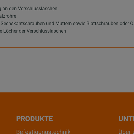
g an den Verschlusslaschen
alzrohre
els Sechskantschrauben und Muttern sowie Blattschrauben oder
e Löcher der Verschlusslaschen
PRODUKTE
UNT
Befestigungstechnik
Über 