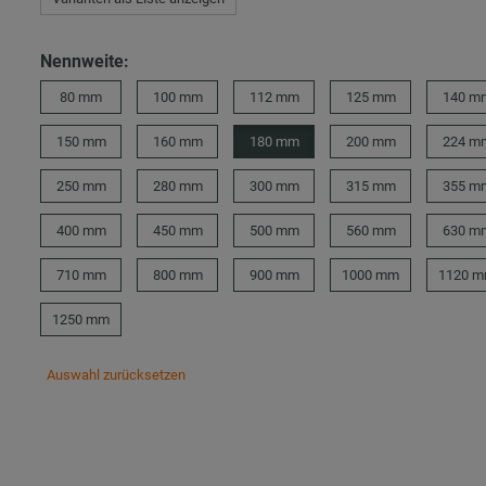
Nennweite:
80 mm
100 mm
112 mm
125 mm
140 m
150 mm
160 mm
180 mm
200 mm
224 m
250 mm
280 mm
300 mm
315 mm
355 m
400 mm
450 mm
500 mm
560 mm
630 m
710 mm
800 mm
900 mm
1000 mm
1120 
1250 mm
Auswahl zurücksetzen