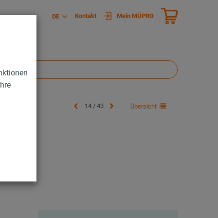
Kontakt
Mein MÜPRO
DE
nktionen
Ihre
14 / 43
Übersicht