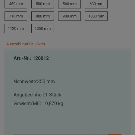
450 mm
500 mm
560 mm
630 mm
710 mm
800 mm
900 mm
1000 mm
1120 mm
1250 mm
Auswahl zurücksetzen
Art.-Nr.: 120012
Nennweite:
355 mm
Abgabeeinheit:
1 Stück
Gewicht/ME:
0,870 kg