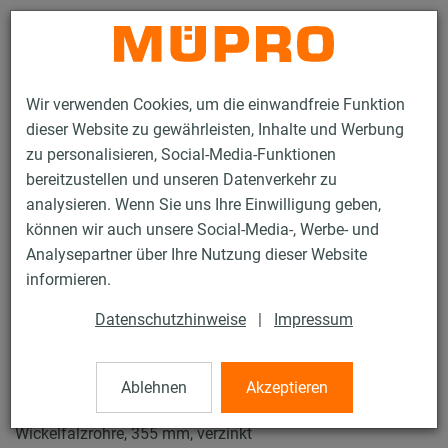
Kontakt
Wir verwenden Cookies, um die einwandfreie Funktion
dieser Website zu gewährleisten, Inhalte und Werbung
zu personalisieren, Social-Media-Funktionen
bereitzustellen und unseren Datenverkehr zu
analysieren. Wenn Sie uns Ihre Einwilligung geben,
Produkte
Befestigungstechnik
Rohrschellen
können wir auch unsere Social-Media-, Werbe- und
Industrie-Rohrschellen
Analysepartner über Ihre Nutzung dieser Website
14 / 43
informieren.
Datenschutzhinweise
|
Impressum
Industrie-Rohrschellen
Ablehnen
Akzeptieren
Industrierohrschelle, 2-teilig, DÄMMGULAST® gelb für
Wickelfalzrohre, 355 mm, verzinkt