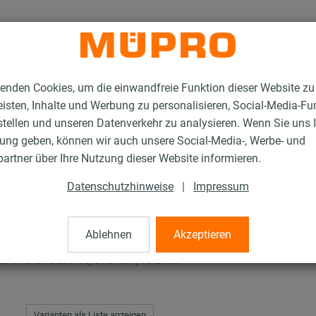
enden Cookies, um die einwandfreie Funktion dieser Website zu
isten, Inhalte und Werbung zu personalisieren, Social-Media-Fu
stellen und unseren Datenverkehr zu analysieren. Wenn Sie uns 
gung geben, können wir auch unsere Social-Media-, Werbe- und
en mit Schalldämmung
Industrie-Rohrschellen
artner über Ihre Nutzung dieser Website informieren.
Datenschutzhinweise
|
Impressum
ellen
Ablehnen
Akzeptieren
ür Wickelfalzrohre, 315 mm, verzinkt
Varianten als Liste anzeigen