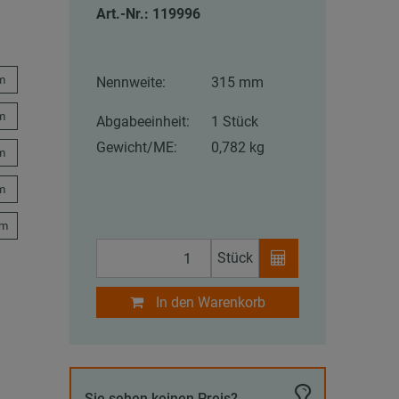
Art.-Nr.: 119996
m
Nennweite:
315 mm
m
Abgabeeinheit:
1 Stück
Gewicht/ME:
0,782 kg
m
m
mm
Stück
In den Warenkorb
Sie sehen keinen Preis?