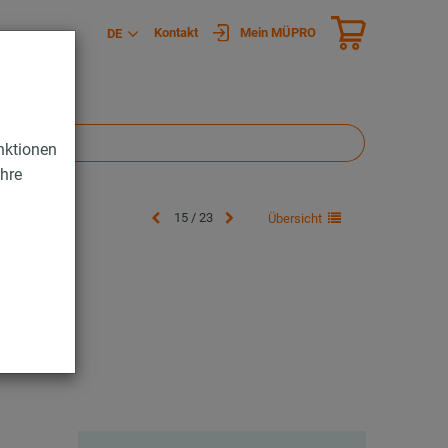
Kontakt
Mein MÜPRO
DE
nktionen
Ihre
15 / 23
Übersicht