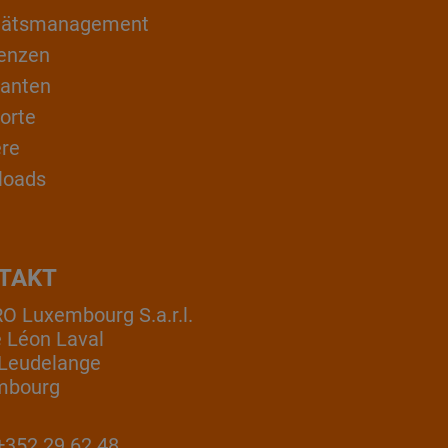
itätsmanagement
enzen
ranten
orte
ere
loads
TAKT
 Luxembourg S.a.r.l.
e Léon Laval
Leudelange
mbourg
352 29 62 48