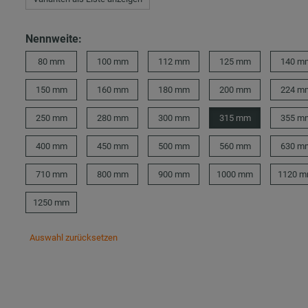
Nennweite:
80 mm
100 mm
112 mm
125 mm
140 m
150 mm
160 mm
180 mm
200 mm
224 m
250 mm
280 mm
300 mm
315 mm
355 m
400 mm
450 mm
500 mm
560 mm
630 m
710 mm
800 mm
900 mm
1000 mm
1120 
1250 mm
Auswahl zurücksetzen