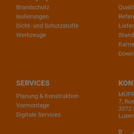
Brandschutz
Qual
Isolierungen
Refer
Dicht- und Schutzstoffe
Liefe
Werkzeuge
Stand
Karri
Down
SERVICES
KON
MÜPRO
Planung & Konstruktion
7, Ru
Vormontage
3372 
Digitale Services
Luxe
+