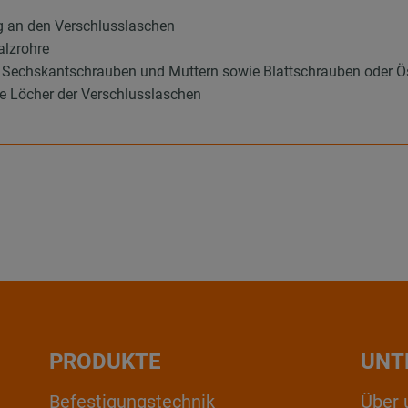
g an den Verschlusslaschen
alzrohre
els Sechskantschrauben und Muttern sowie Blattschrauben oder
e Löcher der Verschlusslaschen
PRODUKTE
UNT
Befestigungstechnik
Über 